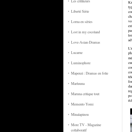
Les critikeurs
Ka
typ
Liberté Série
co
ch
vo
Lorna en séries
ex
pa
Lost in my cocoland
lo
ad
Love-Asian-Dramas
L'
Lucarne
ph
mé
cu
Luminophore
co
co
Mapenzi : Dramas en folie
té
fo
Marluuna
da
re
Maruna critique tout
po
éc
Memento Yomi
Minalapinou
More TV - Magazine
collaboratif