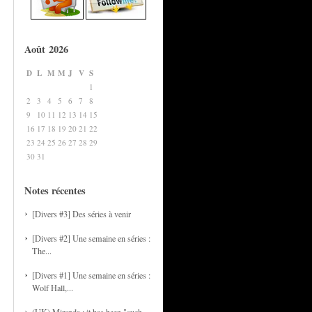
Août 2026
D
L
M
M
J
V
S
1
2
3
4
5
6
7
8
9
10
11
12
13
14
15
16
17
18
19
20
21
22
23
24
25
26
27
28
29
30
31
Notes récentes
[Divers #3] Des séries à venir
[Divers #2] Une semaine en séries :
The...
[Divers #1] Une semaine en séries :
Wolf Hall,...