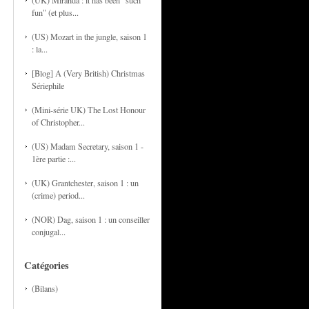
(UK) Miranda : it has been "such
fun" (et plus...
(US) Mozart in the jungle, saison 1
: la...
[Blog] A (Very British) Christmas
Sériephile
(Mini-série UK) The Lost Honour
of Christopher...
(US) Madam Secretary, saison 1 -
1ère partie :...
(UK) Grantchester, saison 1 : un
(crime) period...
(NOR) Dag, saison 1 : un conseiller
conjugal...
Catégories
(Bilans)