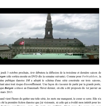
 jeudi 3 octobre prochain,
Arte
débutera la diffusion de la troisième et dernière saison de
rgen
(elle sortira ensuite en DVD dès la semaine suivante). Comme pour
Forbrydelsen
, la
aîne publique danoise
DR
a adopté le schéma d'une série construite sur trois saisons,
itant ainsi tout risque d'essoufflement. Une façon de s'assurer de partir par la grande porte,
 que
Borgen
a réussi au Danemark l'hiver dernier, où elle a été proposée du 1er janvier au
 mars 2013.
and vient l'heure de quitter une telle série, les mots me manquent, le coeur se serre. Elle n'a
 été la première fiction danoise que j'ai visionnée, ni celle qui a éveillé mon intérêt pour les
oductions scandinaves, mais elle reste ma préférée. C'est avec des