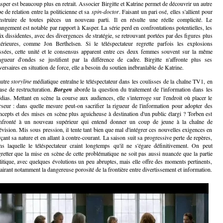
sper est beaucoup plus en retrait. Associer Birgitte et Katrine permet de découvrir un autre
e de relation entre la politicienne et sa
spin-doctor
. Faisant un pari osé, elles s'allient pour
nstruire de toutes pièces un nouveau parti. Il en résulte une réelle complicité. Le
angement est notable par rapport à Kasper. La série perd en confrontations potentielles, les
ix dissidentes, avec des divergences de stratégie, se retrouvant portées par des figures plus
térieures, comme Jon
Berthelsen.
Si le téléspectateur regrette parfois les explosions
ssées, cette unité et le consensus apparent entre ces deux femmes souvent sur la même
ngueur d'ondes se justifient par la différence de cadre. Birgitte n'affronte plus ses
versaires en situation de force, elle a besoin du soutien inébranlable de Katrine.
autre
storyline
médiatique entraîne le téléspectateur dans les coulisses de la chaîne TV1, en
ase de restructuration.
Borgen
aborde la question du traitement de l'information dans les
dias. Mettant en scène la course aux audiences, elle s'interroge sur l'endroit où placer le
rseur : dans quelle mesure peut-on sacrifier la rigueur de l'information pour adopter des
ncepts et des mises en scène plus aguicheuse à destination d'un public élargi ? Torben est
nfronté à un nouveau supérieur qui entend donner un coup de jeune à la chaîne de
lévision. Mis sous pression, il tente tant bien que mal d'intégrer ces nouvelles exigences en
rçant sa nature et en allant à contre-courant. La saison suit sa progressive perte de repères,
ns laquelle le téléspectateur craint longtemps qu'il ne s'égare définitivement. On peut
gretter que la mise en scène de cette problématique ne soit pas aussi nuancée que la partie
litique, avec quelques évolutions un peu abruptes, mais elle offre des moments pertinents,
lairant notamment la dangereuse porosité de la frontière entre divertissement et information.