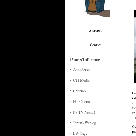
À propos
Contact
Pour s'informer
AnnuSeries
C21 Media
Critictoo
Le
Bo
HanCinema
ch
év
It's TV News !
ce
10
Jdrama Weblog
Qu
pas
LeVillage
pr