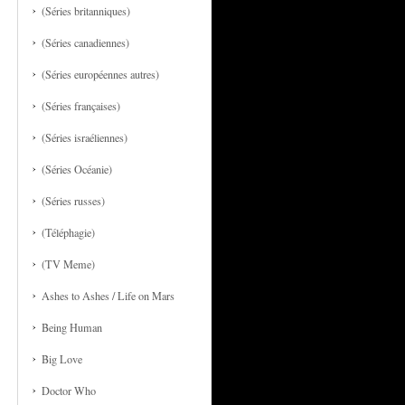
(Séries britanniques)
(Séries canadiennes)
(Séries européennes autres)
(Séries françaises)
(Séries israéliennes)
(Séries Océanie)
(Séries russes)
(Téléphagie)
(TV Meme)
Ashes to Ashes / Life on Mars
Being Human
Big Love
Doctor Who