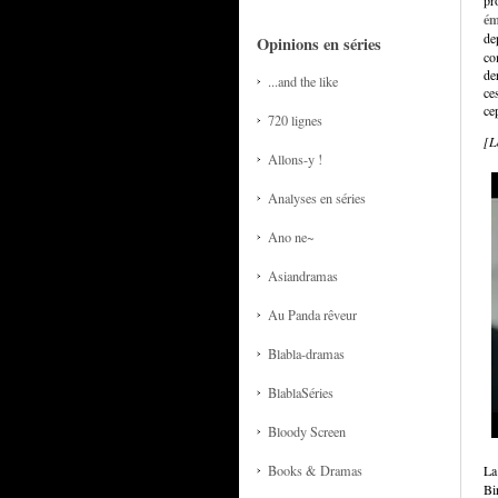
ém
de
Opinions en séries
co
de
...and the like
ce
ce
720 lignes
[L
Allons-y !
Analyses en séries
Ano ne~
Asiandramas
Au Panda rêveur
Blabla-dramas
BlablaSéries
Bloody Screen
La
Books & Dramas
Bir