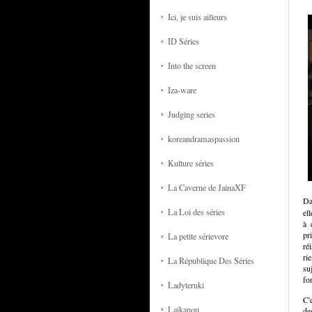
Ici, je suis ailleurs
ID Séries
Into the screen
Iza-ware
Judging series
koreandramaspassion
Kulture séries
La Caverne de JainaXF
Da
La Loi des séries
el
à 
pr
La petite sérievore
ré
ri
La République Des Séries
su
fo
Ladyteruki
C'
Laikanou
de