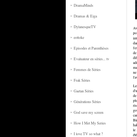
DramaMinds
Dramas & Eiga
DylanesqueTV
Av
po
eottoke
int
da
l'
Episodes et Parenthèses
de
di
Evaluateur en séries... tv
ado
ma
Femmes de Séries
ne
l'
Frak Séries
Le
d'
Gaetan Séries
de 
plu
Générations Séries
ri
go
God save my screen
ca
Bi
How I Met My Series
ha
le
I love TV so what ?
ét