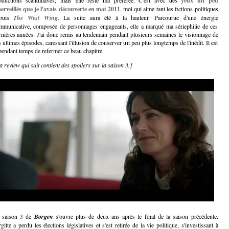
yeux un peu
erveillés que je l'avais découverte en mai 2011
, moi qui aime tant les fictions politiques
puis
The West Wing
. La suite aura été à la hauteur. Parcourue d'une énergie
mmunicative, composée de personnages engageants, elle a marqué ma sériephilie de ces
rnières années. J'ai donc remis au lendemain pendant plusieurs semaines le visionnage de
s ultimes épisodes, caressant l'illusion de conserver un peu plus longtemps de l'inédit. Il est
pendant temps de refermer ce beau chapitre.
a review qui suit contient des spoilers sur la saison 3.]
 saison 3 de
Borgen
s'ouvre plus de deux ans après le final de la saison précédente.
gitte a perdu les élections législatives et s'est retirée de la vie politique, s'investissant à