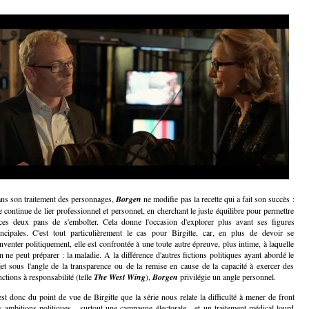
ns son traitement des personnages,
Borgen
ne modifie pas la recette qui a fait son succès :
le continue de lier professionnel et personnel, en cherchant le juste équilibre pour permettre
ces deux pans de s'emboîter. Cela donne l'occasion d'explorer plus avant ses figures
incipales. C'est tout particulièrement le cas pour Birgitte, car, en plus de devoir se
inventer politiquement, elle est confrontée à une toute autre épreuve, plus intime, à laquelle
en ne peut préparer : la maladie. A la différence d'autres fictions politiques ayant abordé le
jet sous l'angle de la transparence ou de la remise en cause de la capacité à exercer des
nctions à responsabilité (telle
The West Wing
),
Borgen
privilégie un angle personnel.
est donc du point de vue de Birgitte que la série nous relate la difficulté à mener de front
s ambitions politiques - surtout une campagne électorale - et un traitement médical lourd