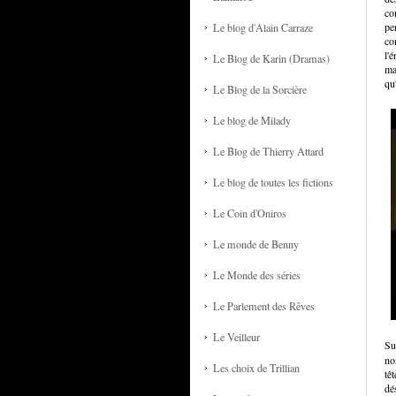
co
pe
Le blog d'Alain Carraze
co
l'
Le Blog de Karin (Dramas)
ma
qu
Le Blog de la Sorcière
Le blog de Milady
Le Blog de Thierry Attard
Le blog de toutes les fictions
Le Coin d'Oniros
Le monde de Benny
Le Monde des séries
Le Parlement des Rêves
Le Veilleur
Su
no
Les choix de Trillian
tê
dé