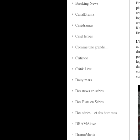
l'
Breaking News
pl
ar
CanalDrama
la
co
Cinédramas
Ka
l'a
CineHeroes
L'i
au
Comme une grande....
dr
po
Critictoo
le
da
Critik Live
so
su
Daily mars
Des news en séries
Des Plats en Séries
Des séries... et des hommes
DRAMAlove
DramaMania