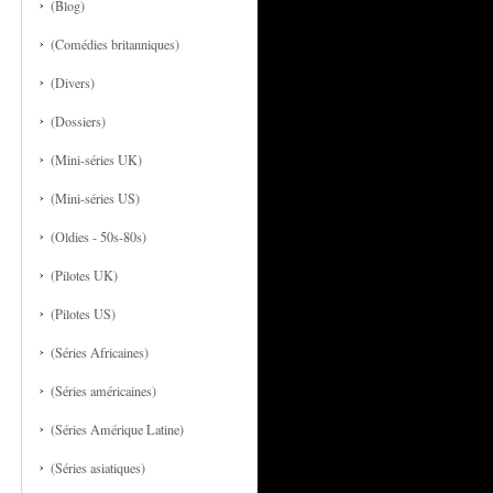
(Blog)
(Comédies britanniques)
(Divers)
(Dossiers)
(Mini-séries UK)
(Mini-séries US)
(Oldies - 50s-80s)
(Pilotes UK)
(Pilotes US)
(Séries Africaines)
(Séries américaines)
(Séries Amérique Latine)
(Séries asiatiques)