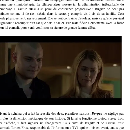
mme une chimiothérapie. Le téléspectateur mesure ici la détermination inébranlable du
rsonnage. Il assiste aussi à sa prise de conscience progressive : Birgitte ne peut pas
ntinuer comme si de rien n'était, dans le secret y compris vis-à-vis de sa famille. Cela
érode physiquement, nerveusement. Elle se voit contrainte d'évoluer, mais ce qu'elle parvient
lgré tout à accomplir n'en est que plus à saluer. Elle reste fidèle à elle-même, avec la force
'on lui connaît, pour venir confirmer sa stature de grande femme d'Etat.
ivant le schéma qui a fait la réussite des deux premières saisons,
Borgen
ne néglige pas
n plus la dimension médiatique de son histoire. Si la série fonctionne toujours avec trois
tes d'affiche, il faut signaler un changement : aux côtés de Birgitte et de Katrine, c'est
sormais Torben Friis, responsable de l'information à TV1, qui est mis en avant, tandis que