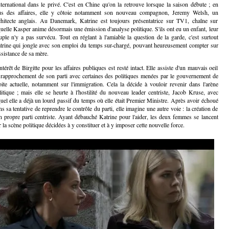
international dans le privé. C'est en Chine qu'on la retrouve lorsque la saison débute ; en
us des affaires, elle y côtoie notamment son nouveau compagnon, Jeremy Welsh, un
chitecte anglais. Au Danemark, Katrine est toujours présentatrice sur TV1, chaîne sur
quelle Kasper anime désormais une émission d'analyse politique. S'ils ont eu un enfant, leur
uple n'y a pas survécu. Tout en réglant à l'amiable la question de la garde, c'est surtout
trine qui jongle avec son emploi du temps sur-chargé, pouvant heureusement compter sur
ssistance de sa mère.
ntérêt de Birgitte pour les affaires publiques est resté intact. Elle assiste d'un mauvais oeil
 rapprochement de son parti avec certaines des politiques menées par le gouvernement de
oite actuelle, notamment sur l'immigration. Cela la décide à vouloir revenir dans l'arène
litique ; mais elle se heurte à l'hostilité du nouveau leader centriste, Jacob Kruse, avec
quel elle a déjà un lourd passif du temps où elle était Premier Ministre. Après avoir échoué
ns sa tentative de reprendre le contrôle du parti, elle imagine une autre voie : la création de
n propre parti centriste. Ayant débauché Katrine pour l'aider, les deux femmes se lancent
r la scène politique décidées à y constituer et à y imposer cette nouvelle force.