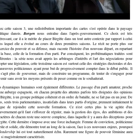
ec cette saison 3, une redistribution importante des cartes s'est opérée dans le paysage
litique danois.
Borgen
nous entraîne dans l'après-gouvernement. Ce choix est très
éressant, car il a le mérite de placer Birgitte dans un tout autre contexte par rapport à celui
ns lequel elle a évolué au cours de deux premières saisons. Le récit ne porte plus sur
exercice du pouvoir et sa défense, mais raconte l'histoire d'un nouveau départ, en repartant
 la base, celle de la formation d'un parti. Par conséquent, les problématiques traitées sont
fférentes : la série nous avait appris les arbitrages d'intérêts et l'art des négociations pour
pter une législation, cette troisième saison est surtout celle des stratégies électorales et des
nœuvres politiciennes ayant pour but de progressivement compter dans le débat public. Il
 s'agit plus de gouverner, mais de construire un programme, de tenter de s'engager pour
avenir sans avoir les moyens présents de peser comme on le souhaiterait.
s dynamiques humaines sont également différentes. Le passage d'un parti amateur, proche
une auberge espagnole, où chacun projette des attentes parfois très éloignées des opinions
Birgitte, à un groupe politique cohérent et en ordre de bataille, ne se fait pas en un jour. De
s, seuls trois parlementaires, insatisfaits dans leurs partis d'origine, prennent initialement le
sque de rejoindre cette nouvelle formation. Ce n'est certes plus la vie agitée d'un
uvernement qu'il faut s'efforcer de réguler, mais la gestion des égos, des ambitions et des
ractères de chacun reste une oeuvre complexe, dans laquelle il y a aura des déceptions pour
rgitte. Cette dernière s'impose avec une force inchangée. Femme de conviction, politicienne
bile et solide, elle démontre tout au long de la saison, face à ces nouveaux enjeux, pourquoi
leadership
lui est tout naturellement échu. Rarement une figure de pouvoir féminine aura
é si magistralement caractérisée.