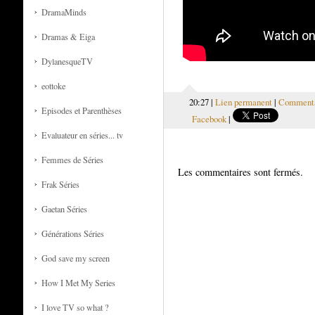
DramaMinds
Dramas & Eiga
DylanesqueTV
eottoke
20:27 |
Lien permanent
|
Commentai
Episodes et Parenthèses
Facebook
|
Evaluateur en séries... tv
Femmes de Séries
Les commentaires sont fermés.
Frak Séries
Gaetan Séries
Générations Séries
God save my screen
How I Met My Series
I love TV so what ?