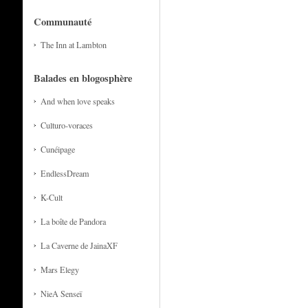
Communauté
The Inn at Lambton
Balades en blogosphère
And when love speaks
Culturo-voraces
Cunéipage
EndlessDream
K-Cult
La boîte de Pandora
La Caverne de JainaXF
Mars Elegy
NieA Senseï