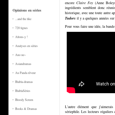
encore
Claire Foy
(Anne Boleyn)
ingrédients semblent donc réunis
Opinions en séries
historique, avec une toute autre a
Tudors
il y a quelques années su
...and the like
Pour vous faire une idée, la bande
720 lignes
Allons-y !
Analyses en séries
Ano ne~
Asiandramas
Au Panda rêveur
Blabla-dramas
BlablaSéries
Bloody Screen
L'autre élément que j'aimerais
Books & Dramas
sériephile. Les lecteurs réguliers