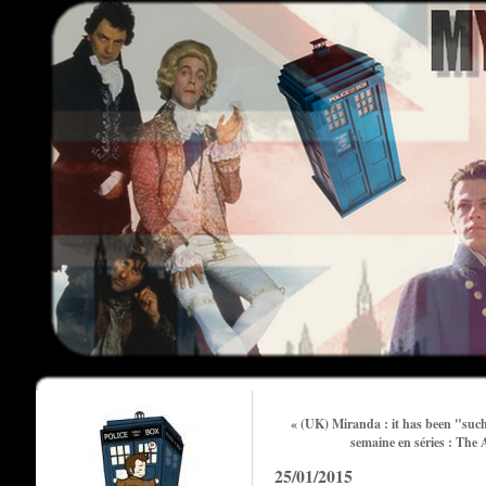
« (UK) Miranda : it has been "such 
semaine en séries : The
25/01/2015