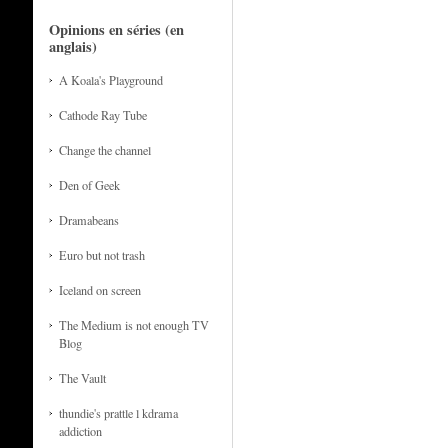
Opinions en séries (en
anglais)
A Koala's Playground
Cathode Ray Tube
Change the channel
Den of Geek
Dramabeans
Euro but not trash
Iceland on screen
The Medium is not enough TV
Blog
The Vault
thundie's prattle l kdrama
addiction