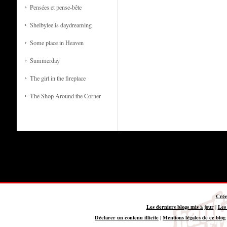
Pensées et pense-bête
Shelbylee is daydreaming
Some place in Heaven
Summerday
The girl in the fireplace
The Shop Around the Corner
Crée
Les derniers blogs mis à jour
Les
|
Déclarer un contenu illicite
Mentions légales de ce blog
|