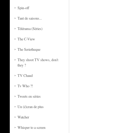
Spin-off
Tant de saisons...
Télérama (Séries)
The C-View
The Serietheque
They shoot TV shows, don't
they ?
TV Chaud
Tv Who ?!
Tweets en séries
Un (é)cran de plus
Watcher
Whisper to a screen