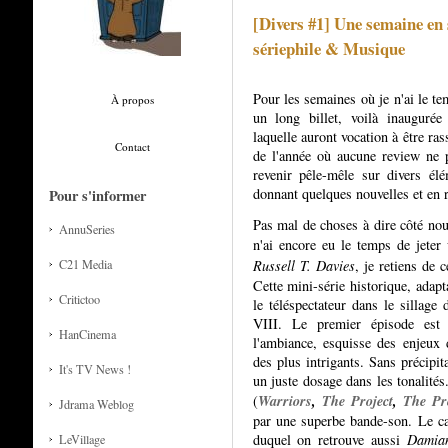
[Divers #1] Une semaine en 
sériephile & Musique
Pour les semaines où je n'ai le te
À propos
un long billet, voilà inaugurée
laquelle auront vocation à être ra
Contact
de l'année où aucune review ne p
revenir pêle-mêle sur divers él
donnant quelques nouvelles et en 
Pour s'informer
Pas mal de choses à dire côté no
AnnuSeries
n'ai encore eu le temps de jeter
C21 Media
Russell T. Davies
, je retiens de 
Cette mini-série historique, adapt
Critictoo
le téléspectateur dans le silla
VIII. Le premier épisode est 
HanCinema
l'ambiance, esquisse des enjeux
des plus intrigants. Sans précipita
It's TV News !
un juste dosage dans les tonalités
Warriors
,
The Project
,
The Pr
(
Jdrama Weblog
par une superbe bande-son. Le c
duquel on retrouve aussi
Damia
LeVillage