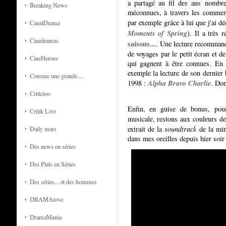
a partagé au fil des ans nombre
Breaking News
méconnues, à travers les commenta
par exemple grâce à lui que j'ai dé
CanalDrama
Moments of Spring
). Il a très
Cinédramas
saisons...
. Une lecture recommand
de voyages par le petit écran et de
CineHeroes
qui gagnent à être connues. En g
exemple la lecture de son dernier b
Comme une grande....
Alpha Bravo Charlie
1998 :
. Don
Critictoo
Enfin, en guise de bonus, pou
Critik Live
musicale, restons aux couleurs d
extrait de la
soundtrack
de la min
Daily mars
dans mes oreilles depuis hier soir 
Des news en séries
Des Plats en Séries
Des séries... et des hommes
DRAMAlove
DramaMania