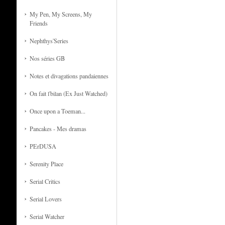
My Pen, My Screens, My
Friends
Nephthys'Series
Nos séries GB
Notes et divagations pandaiennes
On fait l'bilan (Ex Just Watched)
Once upon a Toeman...
Pancakes - Mes dramas
PErDUSA
Serenity Place
Serial Critics
Serial Lovers
Serial Watcher