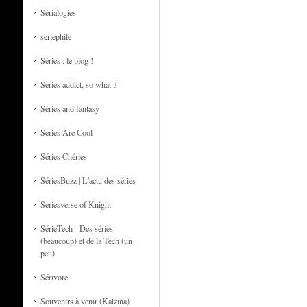
Sérialogies
seriephile
Séries : le blog !
Series addict, so what ?
Séries and fantasy
Series Are Cool
Séries Chéries
SériesBuzz | L'actu des séries
Seriesverse of Knight
SérieTech - Des séries
(beaucoup) et de la Tech (un
peu)
Sérivore
Souvenirs à venir (Katzina)