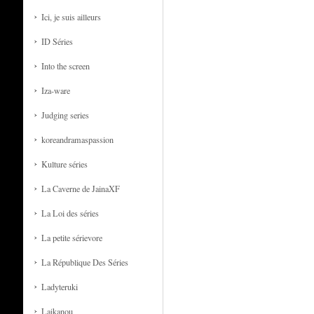
Ici, je suis ailleurs
ID Séries
Into the screen
Iza-ware
Judging series
koreandramaspassion
Kulture séries
La Caverne de JainaXF
La Loi des séries
La petite sérievore
La République Des Séries
Ladyteruki
Laikanou