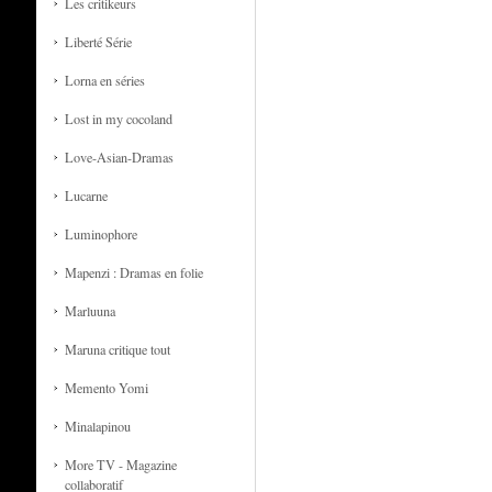
Les critikeurs
Liberté Série
Lorna en séries
Lost in my cocoland
Love-Asian-Dramas
Lucarne
Luminophore
Mapenzi : Dramas en folie
Marluuna
Maruna critique tout
Memento Yomi
Minalapinou
More TV - Magazine
collaboratif