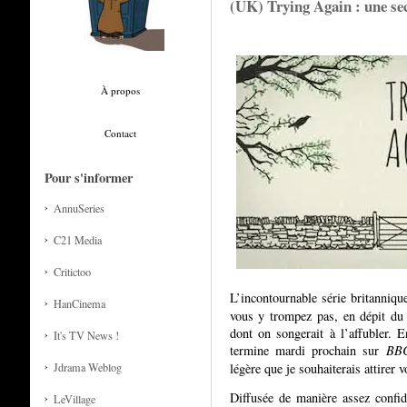
(UK) Trying Again : une se
À propos
Contact
Pour s'informer
AnnuSeries
C21 Media
Critictoo
L’incontournable série britanniq
HanCinema
vous y trompez pas, en dépit du t
dont on songerait à l’affubler. E
It's TV News !
termine mardi prochain sur
BB
légère que je souhaiterais attirer 
Jdrama Weblog
Diffusée de manière assez confid
LeVillage