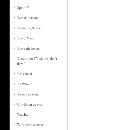
Spin-off
Tant de saisons...
Télérama (Séries)
The C-View
The Serietheque
They shoot TV shows, don't
they ?
TV Chaud
Tv Who ?!
Tweets en séries
Un (é)cran de plus
Watcher
Whisper to a screen