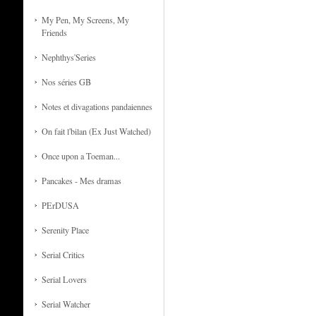
My Pen, My Screens, My
Friends
Nephthys'Series
Nos séries GB
Notes et divagations pandaiennes
On fait l'bilan (Ex Just Watched)
Once upon a Toeman...
Pancakes - Mes dramas
PErDUSA
Serenity Place
Serial Critics
Serial Lovers
Serial Watcher