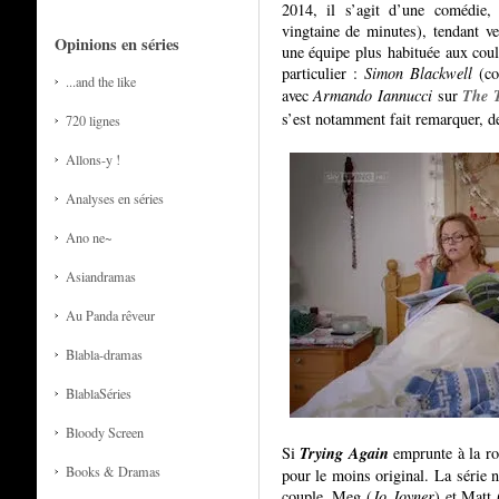
2014, il s’agit d’une comédie,
vingtaine de minutes), tendant v
Opinions en séries
une équipe plus habituée aux couli
particulier :
Simon Blackwell
(co
...and the like
The T
avec
Armando Iannucci
sur
s’est notamment fait remarquer, d
720 lignes
Allons-y !
Analyses en séries
Ano ne~
Asiandramas
Au Panda rêveur
Blabla-dramas
BlablaSéries
Bloody Screen
Trying Again
Si
emprunte à la ro
Books & Dramas
pour le moins original. La série n
couple, Meg (
Jo Joyner
) et Matt 