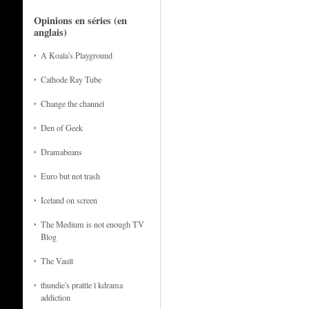
Opinions en séries (en
anglais)
A Koala's Playground
Cathode Ray Tube
Change the channel
Den of Geek
Dramabeans
Euro but not trash
Iceland on screen
The Medium is not enough TV
Blog
The Vault
thundie's prattle l kdrama
addiction