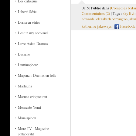
Les critikeurs
08:56 Publié dans
(Comédies brita
Liberté Série
Commentaires (2)
| Tags :
sky livi
edwards
,
elizabeth berrington
,
alun
Lorna en séries
katherine jakeways
|
Facebook
Lost in my cocoland
Love-Asian-Dramas
Lucarne
Luminophore
Mapenzi : Dramas en folie
Marluuna
Maruna critique tout
Memento Yomi
Minalapinou
More TV - Magazine
collaboratif