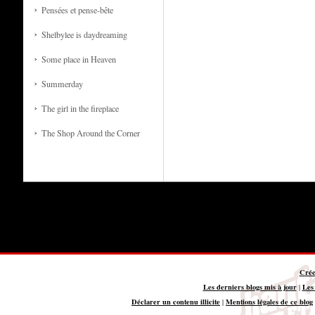
Pensées et pense-bête
Shelbylee is daydreaming
Some place in Heaven
Summerday
The girl in the fireplace
The Shop Around the Corner
Crée
Les derniers blogs mis à jour
Les
|
Déclarer un contenu illicite
Mentions légales de ce blog
|