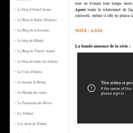
tout en évitant tout temps mort
Again
traite le relationnel de f
Le blog d'Alain Carraze
curiosité, même si elle ne plaira s
Le Blog de Karin (Dramas)
NOTE : 6,5/10
Le Blog de la Sorcière
Le blog de Milady
La bande-annonce de la série :
Le Blog de Thierry Attard
Le blog de toutes les fictions
Le Coin d'Oniros
Le monde de Benny
Le Monde des séries
Le Parlement des Rêves
Le Veilleur
Les choix de Trillian