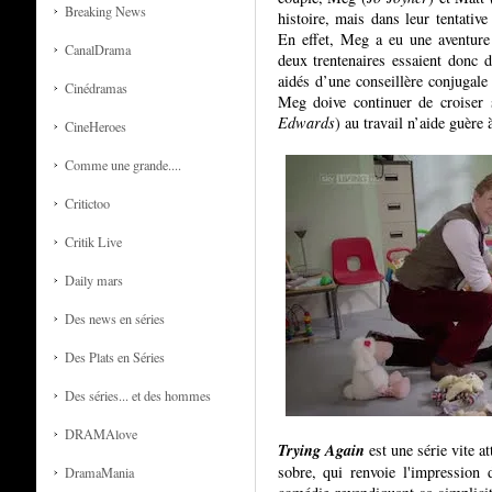
Breaking News
histoire, mais dans leur tentativ
En effet, Meg a eu une aventure
CanalDrama
deux trentenaires essaient donc de
aidés d’une conseillère conjugale
Cinédramas
Meg doive continuer de croiser
Edwards
)
au travail n’aide guère
CineHeroes
Comme une grande....
Critictoo
Critik Live
Daily mars
Des news en séries
Des Plats en Séries
Des séries... et des hommes
DRAMAlove
Trying Again
est une série vite a
sobre, qui renvoie l'impression 
DramaMania