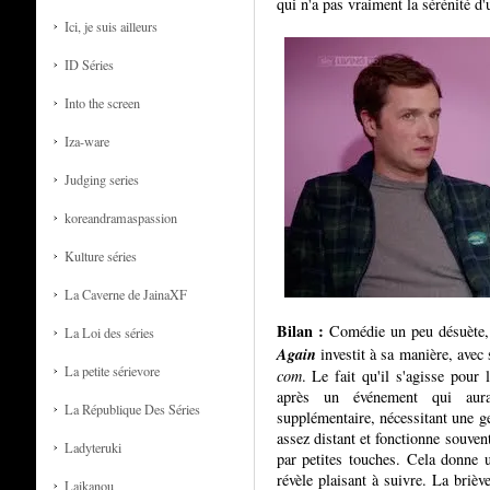
qui n'a pas vraiment la sérénité d'
Ici, je suis ailleurs
ID Séries
Into the screen
Iza-ware
Judging series
koreandramaspassion
Kulture séries
La Caverne de JainaXF
Bilan :
Comédie un peu désuète, à
La Loi des séries
Again
investit à sa manière, avec 
La petite sérievore
com
. Le fait qu'il s'agisse pour 
après un événement qui aura
La République Des Séries
supplémentaire, nécessitant une g
assez distant et fonctionne souvent
Ladyteruki
par petites touches. Cela donne u
révèle plaisant à suivre. La brièv
Laikanou