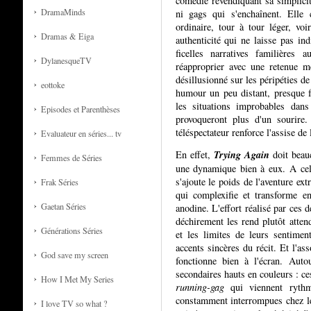
comédie revendiquant sa simplicité
DramaMinds
ni gags qui s'enchaînent. Elle
ordinaire, tour à tour léger, vo
Dramas & Eiga
authenticité qui ne laisse pas ind
ficelles narratives familières a
DylanesqueTV
réapproprier avec une retenue m
désillusionné sur les péripéties de
eottoke
humour un peu distant, presque f
les situations improbables dans
Episodes et Parenthèses
provoqueront plus d'un sourire.
téléspectateur renforce l'assise de l
Evaluateur en séries... tv
Trying Again
En effet,
doit beau
Femmes de Séries
une dynamique bien à eux. A celle
s'ajoute le poids de l'aventure ex
Frak Séries
qui complexifie et transforme e
Gaetan Séries
anodine. L'effort réalisé par ces 
déchirement les rend plutôt atten
Générations Séries
et les limites de leurs sentimen
accents sincères du récit. Et l'as
God save my screen
fonctionne bien à l'écran. Auto
secondaires hauts en couleurs : ce
How I Met My Series
running-gag
qui viennent rythm
constamment interrompues chez le
I love TV so what ?