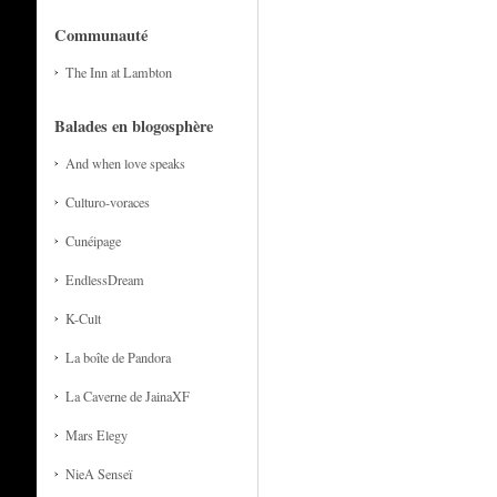
Communauté
The Inn at Lambton
Balades en blogosphère
And when love speaks
Culturo-voraces
Cunéipage
EndlessDream
K-Cult
La boîte de Pandora
La Caverne de JainaXF
Mars Elegy
NieA Senseï