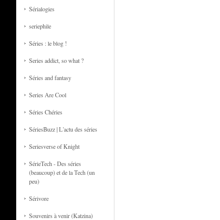
Sérialogies
seriephile
Séries : le blog !
Series addict, so what ?
Séries and fantasy
Series Are Cool
Séries Chéries
SériesBuzz | L'actu des séries
Seriesverse of Knight
SérieTech - Des séries
(beaucoup) et de la Tech (un
peu)
Sérivore
Souvenirs à venir (Katzina)