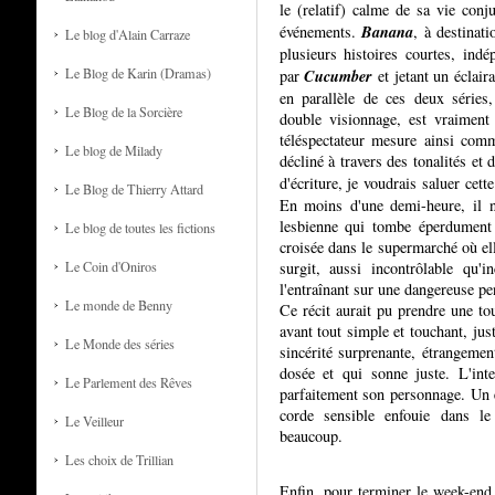
le (relatif) calme de sa vie conj
Banana
événements.
, à destinat
Le blog d'Alain Carraze
plusieurs histoires courtes, indé
Le Blog de Karin (Dramas)
Cucumber
par
et jetant un éclair
en parallèle de ces deux séries
Le Blog de la Sorcière
double visionnage, est vraiment 
téléspectateur mesure ainsi com
Le blog de Milady
décliné à travers des tonalités et 
d'écriture, je voudrais saluer ce
Le Blog de Thierry Attard
En moins d'une demi-heure, il no
lesbienne qui tombe éperdumen
Le blog de toutes les fictions
croisée dans le supermarché où ell
Le Coin d'Oniros
surgit, aussi incontrôlable qu'
l'entraînant sur une dangereuse pe
Le monde de Benny
Ce récit aurait pu prendre une tou
avant tout simple et touchant, jus
Le Monde des séries
sincérité surprenante, étrangemen
dosée et qui sonne juste. L'int
Le Parlement des Rêves
parfaitement son personnage. Un é
corde sensible enfouie dans le
Le Veilleur
beaucoup.
Les choix de Trillian
Enfin, pour terminer le week-end 