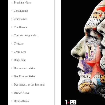
Breaking News
CanalDrama
Cinédramas
CineHeroes
Comme une grande....
Critictoo
Critik Live
Daily mars
Des news en séries
Des Plats en Séries
Des séries... et des hommes
DRAMAlove
DramaMania