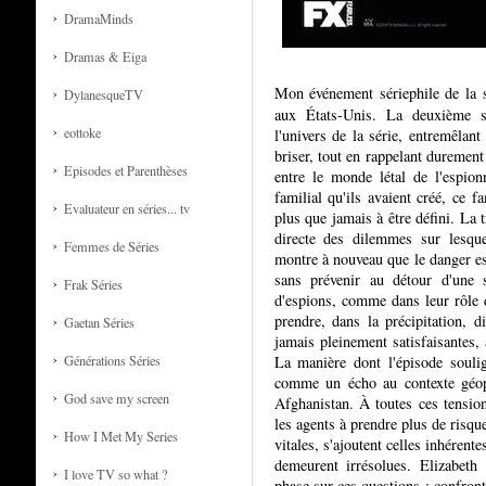
DramaMinds
Dramas & Eiga
Mon événement sériephile de la s
DylanesqueTV
aux États-Unis. La deuxième sa
eottoke
l'univers de la série, entremêlan
briser, tout en rappelant durement
Episodes et Parenthèses
entre le monde létal de l'espion
familial qu'ils avaient créé, ce f
Evaluateur en séries... tv
plus que jamais à être défini. La 
directe des dilemmes sur lesque
Femmes de Séries
montre à nouveau que le danger es
sans prévenir au détour d'une
Frak Séries
d'espions, comme dans leur rôle d
prendre, dans la précipitation, d
Gaetan Séries
jamais pleinement satisfaisantes, 
Générations Séries
La manière dont l'épisode soulig
comme un écho au contexte géop
God save my screen
Afghanistan. À toutes ces tension
les agents à prendre plus de risqu
How I Met My Series
vitales, s'ajoutent celles inhérent
demeurent irrésolues. Elizabeth
I love TV so what ?
phase sur ces questions ; confront