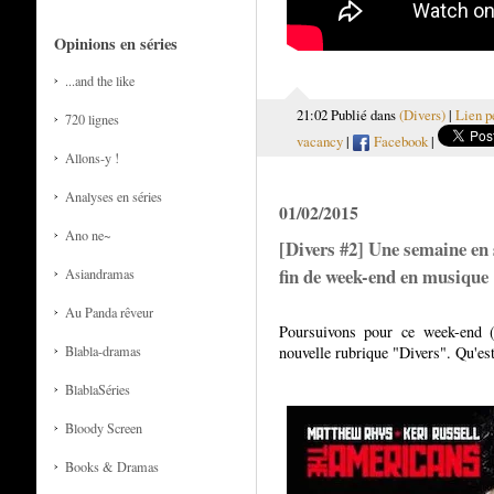
Opinions en séries
...and the like
21:02 Publié dans
(Divers)
|
Lien p
720 lignes
vacancy
|
Facebook
|
Allons-y !
Analyses en séries
01/02/2015
Ano ne~
[Divers #2] Une semaine en
fin de week-end en musique
Asiandramas
Au Panda rêveur
Poursuivons pour ce week-end (e
Blabla-dramas
nouvelle rubrique "Divers". Qu'es
BlablaSéries
Bloody Screen
Books & Dramas