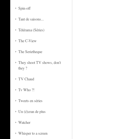
Spin-off
Tant de saisons...
Télérama (Séries)
The C-View
The Serietheque
They shoot TV shows, don't
they ?
TV Chaud
Tv Who ?!
Tweets en séries
Un (é)cran de plus
Watcher
Whisper to a screen