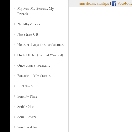
americans
,
musique
|
Facebook
My Pen, My Screens, My
Friends
Nephthys'Series
Nos séries GB
Notes et divagations pandaiennes
On fait l'bilan (Ex Just Watched)
Once upon a Toeman...
Pancakes - Mes dramas
PErDUSA
Serenity Place
Serial Critics
Serial Lovers
Serial Watcher