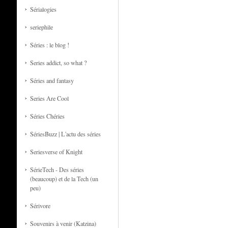
Sérialogies
seriephile
Séries : le blog !
Series addict, so what ?
Séries and fantasy
Series Are Cool
Séries Chéries
SériesBuzz | L'actu des séries
Seriesverse of Knight
SérieTech - Des séries
(beaucoup) et de la Tech (un
peu)
Sérivore
Souvenirs à venir (Katzina)