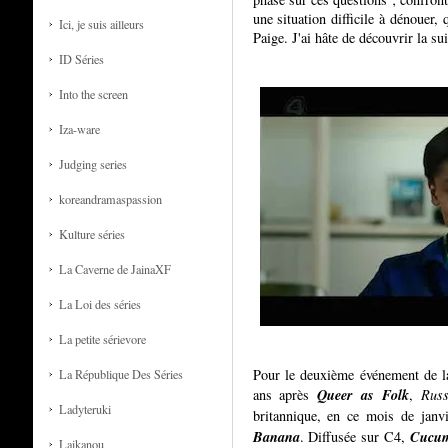
une situation difficile à dénouer
Ici, je suis ailleurs
Paige. J'ai hâte de découvrir la sui
ID Séries
Into the screen
Iza-ware
Judging series
koreandramaspassion
Kulture séries
La Caverne de JainaXF
La Loi des séries
La petite sérievore
Pour le deuxième événement de la
La République Des Séries
Queer as Folk
ans après
,
Russ
Ladyteruki
britannique, en ce mois de janv
Banana
Cucu
. Diffusée sur C4,
Laikanou