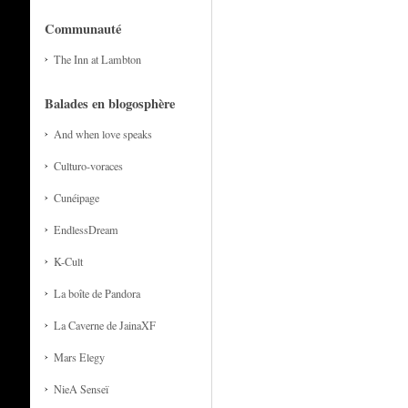
Communauté
The Inn at Lambton
Balades en blogosphère
And when love speaks
Culturo-voraces
Cunéipage
EndlessDream
K-Cult
La boîte de Pandora
La Caverne de JainaXF
Mars Elegy
NieA Senseï