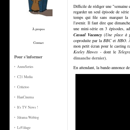
Difficile de rédiger une "semaine 
regarder un seul épisode de série
temps qui file sans marquer la
l'avenir. Il faut dire que dimanch
une mini-série en 3 épisodes, 
À propos
Casual Vacancy
(
Une place à 
coproduite par la
BBC
et
HBO
. 
Contact
mon petit écran pour le casting 
Keeley Hawes
- dont le
Telegr
Pour s'informer
dimanche dernier
).
AnnuSeries
En attendant, la bande-annonce d
C21 Media
Critictoo
HanCinema
It's TV News !
Jdrama Weblog
LeVillage