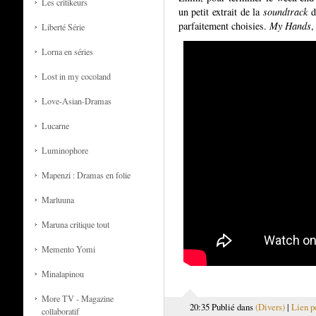
Les critikeurs
un petit extrait de la
soundtrack
d
parfaitement choisies.
My Hands
,
Liberté Série
Lorna en séries
Lost in my cocoland
Love-Asian-Dramas
Lucarne
Luminophore
Mapenzi : Dramas en folie
Marluuna
Maruna critique tout
Memento Yomi
Minalapinou
More TV - Magazine
20:35 Publié dans
(Divers)
|
Lien p
collaboratif