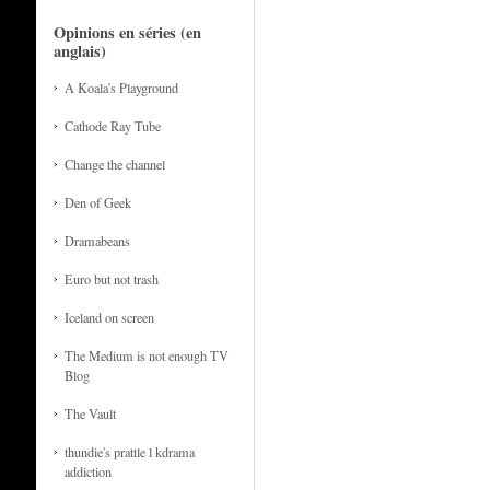
Opinions en séries (en
anglais)
A Koala's Playground
Cathode Ray Tube
Change the channel
Den of Geek
Dramabeans
Euro but not trash
Iceland on screen
The Medium is not enough TV
Blog
The Vault
thundie's prattle l kdrama
addiction