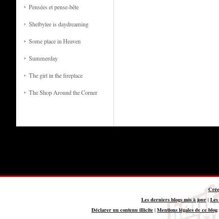
Pensées et pense-bête
Shelbylee is daydreaming
Some place in Heaven
Summerday
The girl in the fireplace
The Shop Around the Corner
Crée
Les derniers blogs mis à jour
Les
|
Déclarer un contenu illicite
Mentions légales de ce blog
|