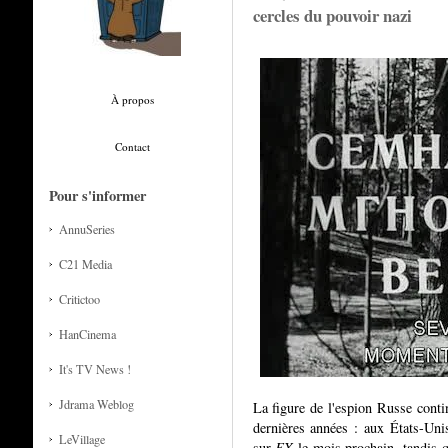
cercles du pouvoir nazi
À propos
Contact
Pour s'informer
AnnuSeries
C21 Media
Critictoo
HanCinema
It's TV News !
Jdrama Weblog
La figure de l'espion Russe contin
dernières années : aux États-Uni
LeVillage
sur
FX
le mois prochain, tandis q