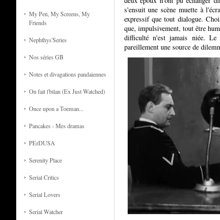
deux époux n'ont pu échanger dir
s'ensuit une scène muette à l'écr
My Pen, My Screens, My
expressif que tout dialogue. Choi
Friends
que, impulsivement, tout être humai
difficulté n'est jamais niée. L
Nephthys'Series
pareillement une source de dilemme
Nos séries GB
Notes et divagations pandaiennes
On fait l'bilan (Ex Just Watched)
Once upon a Toeman...
Pancakes - Mes dramas
PErDUSA
Serenity Place
Serial Critics
Serial Lovers
Serial Watcher