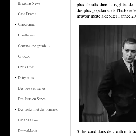
Breaking News
plus aboutis dans le registre des 
des plus populaires de l'histoire 
CanalDrama
m'avoir incité à débuter l'année 20
Cinédramas
CineHeroes
Comme une grande....
Critictoo
Critik Live
Daily mars
Des news en séries
Des Plats en Séries
Des séries... et des hommes
DRAMAlove
S
DramaMania
Si les conditions de création de