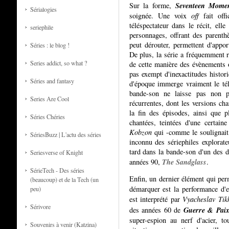
Seventeen Momen
Sur la forme,
Sérialogies
soignée. Une voix
off
fait offi
téléspectateur dans le récit, ell
seriephile
personnages, offrant des parenthès
peut dérouter, permettent d'appor
Séries : le blog !
De plus, la série a fréquemment r
Series addict, so what ?
de cette manière des évènements ou
pas exempt d'inexactitudes histor
Séries and fantasy
d'époque immerge vraiment le tél
bande-son ne laisse pas non pl
Series Are Cool
récurrentes, dont les versions ch
la fin des épisodes, ainsi que 
Séries Chéries
chantées, teintées d'une certain
Kobzon
qui -comme le soulignait
SériesBuzz | L'actu des séries
inconnu des sériephiles explorate
tard dans la bande-son d'un des 
Seriesverse of Knight
The Sandglass
années 90,
.
SérieTech - Des séries
Enfin, un dernier élément qui pe
(beaucoup) et de la Tech (un
démarquer est la performance d'en
peu)
est interprété par
Vyacheslav Tik
Sérivore
Guerre & Pai
des années 60 de
super-espion au nerf d'acier, t
Souvenirs à venir (Katzina)