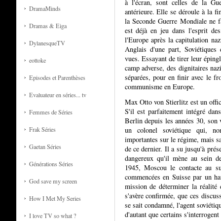
à l'écran, sont celles de la Gue
DramaMinds
antérieure. Elle se déroule à la f
la Seconde Guerre Mondiale ne fa
Dramas & Eiga
est déjà en jeu dans l'esprit des
l'Europe après la capitulation naz
DylanesqueTV
Anglais d'une part, Soviétiques
vues. Essayant de tirer leur épingl
eottoke
camp adverse, des dignitaires nazi
séparées, pour en finir avec le fr
Episodes et Parenthèses
communisme en Europe.
Evaluateur en séries... tv
Max Otto von Stierlitz est un off
S'il est parfaitement intégré dan
Femmes de Séries
Berlin depuis les années 30, son 
un colonel soviétique qui, no
Frak Séries
importantes sur le régime, mais sa
Gaetan Séries
de ce dernier. Il a su jusqu'à pré
dangereux qu'il mène au sein de
Générations Séries
1945, Moscou le contacte au su
commencées en Suisse par un hau
God save my screen
mission de déterminer la réalité 
s'avère confirmée, que ces discus
How I Met My Series
se sait condamné, l'agent soviétiq
d'autant que certains s'interrogent
I love TV so what ?