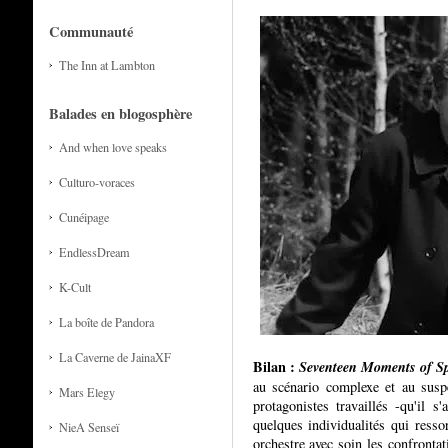
Communauté
The Inn at Lambton
Balades en blogosphère
And when love speaks
Culturo-voraces
Cunéipage
EndlessDream
K-Cult
La boîte de Pandora
La Caverne de JainaXF
Bilan :
Seventeen Moments of S
au scénario complexe et au susp
Mars Elegy
protagonistes travaillés -qu'il s
quelques individualités qui ressor
NieA Senseï
orchestre avec soin les confrontat