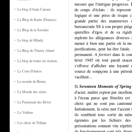
mesure que l'intrigue progresse. 
Le blog d'Alain Carraze
de coups d'éclats : ils reposent 
logique et une prise de risque ca
Le Blog de Karin (Dramas)
grande partie des manœuvres de
bureaucratie SS à son propre piège
Le Blog de la Sorcière
querelles d'égos et de sa rigid
exploite les allégeances diverses
Le blog de Milady
mener à bien une partie où la moi
justifications, peut lui être fatal
Le Blog de Thierry Attard
permanent.
A fortiori
dans le cont
hiver 1945 où tout paraît exace
Le blog de toutes les fictions
s'efforce d'afficher une loyauté
source de soupçons à une périod
Le Coin d'Oniros
vacillent...
Le monde de Benny
Seventeen Moments of Spring
Si
Le Monde des séries
d'acier, maître espion par excellen
à l'écran parce que Stierlitz es
Le Parlement des Rêves
choix qui ne sont pas cantonnés
Initialement, la série met l'accent 
Le Veilleur
ils semblent tous sortir du mêm
égrenées par les fichiers des
Les choix de Trillian
présentations sonnent vite répétit
de fonctionnement sont très dive