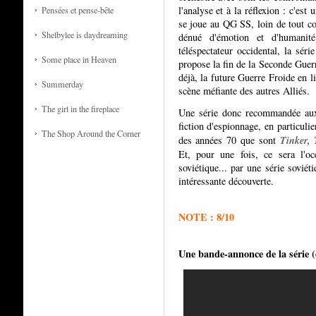
l'analyse et à la réflexion : c'est
Pensées et pense-bête
se joue au QG SS, loin de tout co
Shelbylee is daydreaming
dénué d'émotion et d'humanit
téléspectateur occidental, la série
Some place in Heaven
propose la fin de la Seconde Guer
déjà, la future Guerre Froide en l
Summerday
scène méfiante des autres Alliés.
The girl in the fireplace
Une série donc recommandée aux 
fiction d'espionnage, en particuli
The Shop Around the Corner
Tinker, 
des années 70 que sont
Et, pour une fois, ce sera l'o
soviétique... par une série sovié
intéressante découverte.
NOTE : 8/10
Une bande-annonce de la série (d