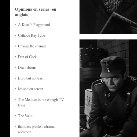
Opinions en séries (en
anglais)
A Koala's Playground
Cathode Ray Tube
Change the channel
Den of Geek
Dramabeans
Euro but not trash
Iceland on screen
The Medium is not enough TV
Blog
The Vault
thundie's prattle l kdrama
addiction