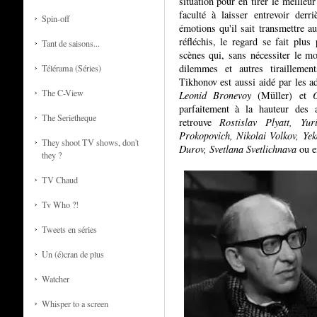
situation pour en tirer le meilleur
faculté à laisser entrevoir der
Spin-off
émotions qu'il sait transmettre au
réfléchis, le regard se fait plus
Tant de saisons...
scènes qui, sans nécessiter le mo
dilemmes et autres tiraillement
Télérama (Séries)
Tikhonov est aussi aidé par les a
The C-View
Leonid Bronevoy
(Müller) et
parfaitement à la hauteur des a
The Serietheque
retrouve
Rostislav Plyatt, Yu
Prokopovich, Nikolai Volkov, Ye
They shoot TV shows, don't
Durov, Svetlana Svetlichnava
ou e
they ?
TV Chaud
Tv Who ?!
Tweets en séries
Un (é)cran de plus
Watcher
Whisper to a screen