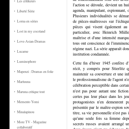
Les critikeurs
l'action se déroule, devient un h
agenda, manipulant, espionnant, o
Liberté Série
Plusieurs individualités se déma
de pièces-maîtresses sur l'échiqui
Lorna en séries
pièces qui visent également au 
Lost in my cocoland
particulier, avec Heinrich Müll
maîtrise et d'une intensité marqu
Love-Asian-Dramas
tous ont conscience de l'imminence
régime nazi. La série apparaît don
Lucarne
institution condamnée.
Luminophore
Cette fin d'hiver 1945 confère d
récit, y compris pour Stierlitz 
Mapenzi : Dramas en folie
maintenir sa couverture et une inf
le professionnalisme de l'agent n'
Marluuna
célébration perceptible dans certa
n'est pas pour autant une fictio
Maruna critique tout
certes pas leur place dans les je
protagonistes n'en demeurent 
Memento Yomi
présentée par le maître-espion so
Minalapinou
titre, sa vie personnelle n'est pas
qu'une seule fois sa femme depu
More TV - Magazine
secrets russes avaient arrangé u
collaboratif