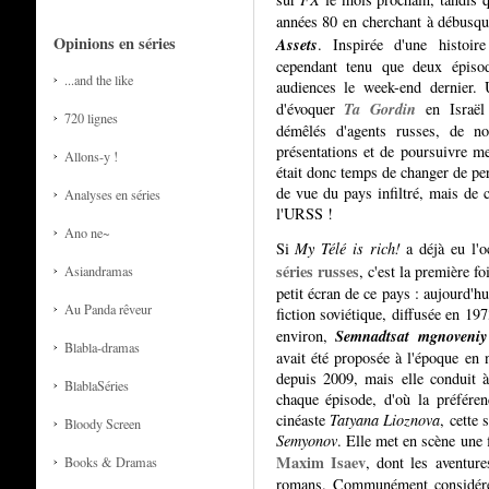
années 80 en cherchant à débusqu
Opinions en séries
Assets
. Inspirée d'une histoire
cependant tenu que deux épisode
...and the like
audiences le week-end dernier. 
Ta Gordin
d'évoquer
en Israël 
720 lignes
démêlés d'agents russes, de no
présentations et de poursuivre me
Allons-y !
était donc temps de changer de per
de vue du pays infiltré, mais de 
Analyses en séries
l'URSS !
Ano ne~
Si
My Télé is rich!
a déjà eu l'o
séries russes
, c'est la première f
Asiandramas
petit écran de ce pays : aujourd'h
Au Panda rêveur
fiction soviétique, diffusée en 1
Semnadtsat mgnoveni
environ,
Blabla-dramas
avait été proposée à l'époque en 
depuis 2009, mais elle conduit 
BlablaSéries
chaque épisode, d'où la préféren
cinéaste
Tatyana Lioznova
, cette 
Bloody Screen
Semyonov
. Elle met en scène une 
Maxim Isaev
, dont les aventure
Books & Dramas
romans. Communément considérée