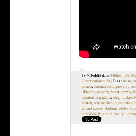
18:40 Publié dans
(Oldies - 50s-80s
Commentaires (5)
| Tags :
russie
,
u
весны
,
semnadtsat mgnoveniy ves
tikhonov
,
yevgeniy yevstigneyev
,
le
yekaterina gradova
,
oleg tabakov
,
l
milton
,
otto mellies
,
olga soshniko
edvard izotov
,
vladimir udalov
,
rost
kuravlyov
,
fritz diez
,
vasily lanovoy