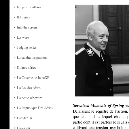
Ici, je suis ailleurs
ID Séries
Into the screen
Iza-ware
Judging series
koreandramaspassion
Kulture séries
La Caverne de JainaXF
La Loi des séries
La petite sérievore
Seventeen Moments of Spring
es
La République Des Séries
Délaissant le registre de l'action,
que tendu, dans lequel chaque p
Ladyteruki
partie dont il est parfois le seul à
cultivant une tension psychologi
Laikanou