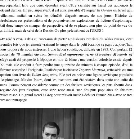
aura cependant tenu que deux épisodes avant d'être sacrifiée sur l'autel des audiences le
ek-end dernier. Un peu auparavant, il est aussi possible d'évoquer
Ta Gordin
en Israël qui,
reillement, mettait en scène les démêlés d'agents russes, de nos jours. Histoire de
ntrebalancer ces présentations et de poursuivre mes explorations de fictions d'espionnage,
 était donc temps de changer de perspective, et de se placer, non plus du point de vue du
ys infiltré, mais de celui de la Russie. Ou plus précisément de l'URSS !
My Télé is rich!
a déjà eu l'occasion de parler à
plusieurs reprises de séries russes
, c'est
 première fois que je remonte vraiment le temps dans le petit écran de ce pays : aujourd'hui,
 vous propose de nous intéresser à une fiction soviétique, diffusée en 1973. Comportant 12
isodes, de 70 minutes environ,
Semnadtsat mgnoveniy vesny
(
Seventeen Moments of
ring
)
avait été proposée à l'époque en noir & blanc ; une version colorisée existe depuis
09, mais elle conduit à faire perdre une quinzaine de minutes à chaque épisode, d'où la
éférence accordée à l'originale. Réalisée par la cinéaste
Tatyana Lioznova
, cette série est une
aptation d'un livre de
Yulian Semyonov
. Elle met en scène une figure soviétique populaire
 l'espionnage,
Maxim Isaev
, dont les aventures ont été relatées dans toute une suite de
mans. Communément considérée comme un des thrillers soviétiques les plus aboutis dans
 registre des jeux d'espion, cette série reste aussi l'une des plus populaires de l'histoire
lévisée russe. Un grand merci à Greg pour m'avoir incité à débuter l'année 2014 avec ce très
éressant rattrapage.