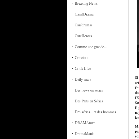
Breaking News
CanalDrama
Cinédramas
CineHeroes
Comme une grande....
Critictoo
Critik Live
Si
Daily mars
ce
l'
Des news en séries
do
l'
Des Plats en Séries
So
l'o
Des séries... et des hommes
né
le
DRAMAlove
Ma
pa
DramaMania
so