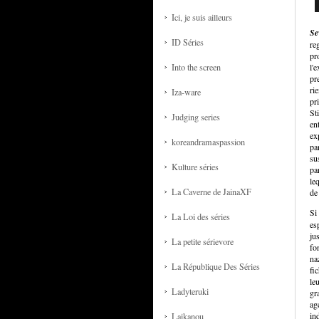
Ici, je suis ailleurs
Se
ID Séries
re
pr
Into the screen
l'
pr
ri
Iza-ware
pr
St
Judging series
en
ex
koreandramaspassion
par
su
Kulture séries
pa
leq
La Caverne de JainaXF
de
Si
La Loi des séries
esp
ju
La petite sérievore
fon
na
La République Des Séries
fi
le
Ladyteruki
gr
ag
in
Laikanou