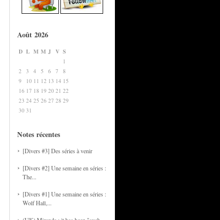
Août 2026
D
L
M
M
J
V
S
1
2
3
4
5
6
7
8
9
10
11
12
13
14
15
16
17
18
19
20
21
22
23
24
25
26
27
28
29
30
31
Notes récentes
[Divers #3] Des séries à venir
[Divers #2] Une semaine en séries :
The...
[Divers #1] Une semaine en séries :
Wolf Hall,...