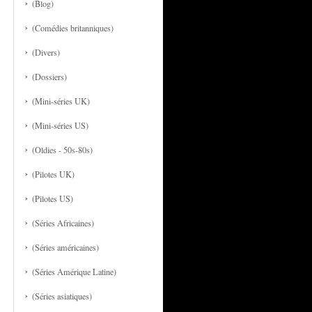
(Blog)
(Comédies britanniques)
(Divers)
(Dossiers)
(Mini-séries UK)
(Mini-séries US)
(Oldies - 50s-80s)
(Pilotes UK)
(Pilotes US)
(Séries Africaines)
(Séries américaines)
(Séries Amérique Latine)
(Séries asiatiques)