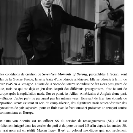
 les conditions de création de
Seventeen Moments of Spring
, perceptibles à l'écran, sont
lles de la Guerre Froide, la série traite d'une période antérieure. Elle se déroule à la fin de
hiver 1945 en Allemagne. L'issue de la Seconde Guerre Mondiale ne fait alors plus guère de
ute, mais ce qui est déjà en jeu dans l'esprit des différents protagonistes, c'est le sort de
Europe après la capitulation nazie. Sur ce point, les Alliés -Américains et Anglais d'une part,
viétiques d'autre part- ne partagent pas les mêmes vues. Essayant de tirer leur épingle de
pposition latente existant au sein du camp adverse, des dignitaires nazis tentent d'initier des
gociations de paix séparées, pour en finir avec le front ouest et présenter un rempart contre
 communisme en Europe.
x Otto von Stierlitz est un officier SS du service de renseignements (SD). S'il est
rfaitement intégré dans les cercles du parti et du pouvoir nazi à Berlin depuis les années 30,
n vrai nom est en réalité Maxim Isaev. Il est un colonel soviétique qui, non seulement