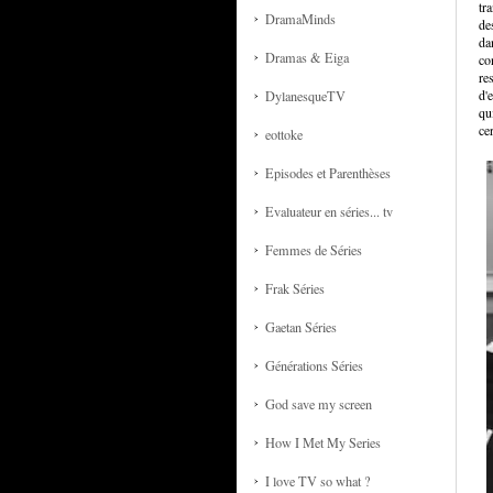
tr
DramaMinds
de
da
Dramas & Eiga
co
re
d'
DylanesqueTV
qu
ce
eottoke
Episodes et Parenthèses
Evaluateur en séries... tv
Femmes de Séries
Frak Séries
Gaetan Séries
Générations Séries
God save my screen
How I Met My Series
I love TV so what ?