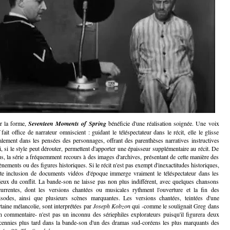
r la forme,
Seventeen Moments of Spring
bénéficie d'une réalisation soignée. Une voix
fait office de narrateur omniscient : guidant le téléspectateur dans le récit, elle le glisse
alement dans les pensées des personnages, offrant des parenthèses narratives instructives
i, si le style peut dérouter, permettent d'apporter une épaisseur supplémentaire au récit. De
us, la série a fréquemment recours à des images d'archives, présentant de cette manière des
ènements ou des figures historiques. Si le récit n'est pas exempt d'inexactitudes historiques,
tte inclusion de documents vidéos d'époque immerge vraiment le téléspectateur dans les
jeux du conflit. La bande-son ne laisse pas non plus indifférent, avec quelques chansons
currentes, dont les versions chantées ou musicales rythment l'ouverture et la fin des
isodes, ainsi que plusieurs scènes marquantes. Les versions chantées, teintées d'une
rtaine mélancolie, sont interprétées par
Joseph Kobzon
qui -comme le soulignait Greg dans
n commentaire- n'est pas un inconnu des sériephiles explorateurs puisqu'il figurera deux
cennies plus tard dans la bande-son d'un des dramas sud-coréens les plus marquants des