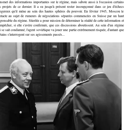
ansmet des informations importantes sur le régime, mais sabote aussi à l'occasion certains
s projets de ce dernier. Il a su jusqu'à présent rester insoupçonné dans ce jeu d'échecs
ngereux qu'il mène au sein des hautes sphères du pouvoir. En février 1945, Moscou le
ntacte au sujet de rumeurs de négociations séparées commencées en Suisse par un haut
sponsable du régime. Stierlitz a pour mission de déterminer la réalité de cette information et
empêcher, si elle s'avère confirmée, que ces discussions aboutissent. Au sein d'un régime
i se sait condamné, l'agent soviétique va jouer une partie extrêmement risquée, d'autant que
rtains s'interrogent sur ses agissements passés...