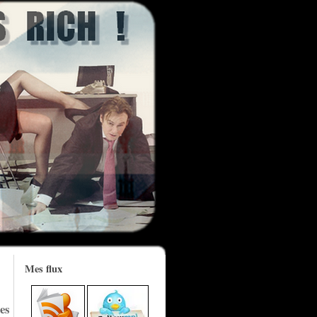
Mes flux
es