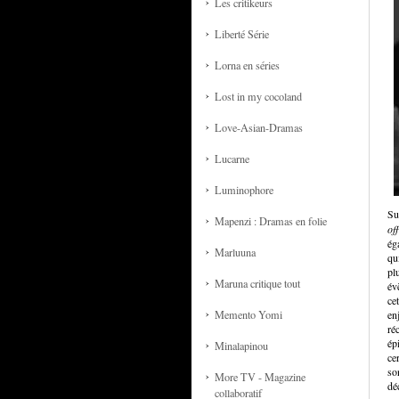
Les critikeurs
Liberté Série
Lorna en séries
Lost in my cocoland
Love-Asian-Dramas
Lucarne
Luminophore
Su
Mapenzi : Dramas en folie
off
ég
Marluuna
qu
pl
Maruna critique tout
év
ce
Memento Yomi
en
ré
ép
Minalapinou
ce
so
More TV - Magazine
dé
collaboratif