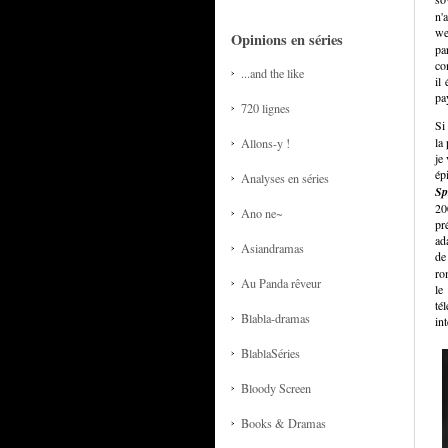
n'
we
Opinions en séries
pa
co
...and the like
il
pa
720 lignes
Si
la
Allons-y !
je
ép
Analyses en séries
Sp
20
Ano ne~
pr
ad
Asiandramas
de
ro
Au Panda rêveur
le
té
Blabla-dramas
int
BlablaSéries
Bloody Screen
Books & Dramas