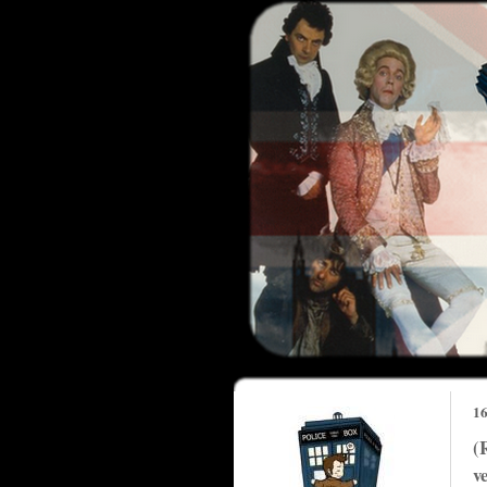
16
(
v