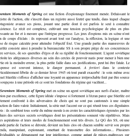
venteen Moments of Spring
est une fiction d'espionnage finement menée. Délaissant le
gistre de l'action, elle s'inscrit dans un registre aussi feutré que tendu, dans lequel chaque
otagoniste avance ses pions, jouant une partie dont il est parfois le seul à connaître
existence. Le récit est complexe, cultivant une tension psychologique de plus en plus
essante au fur et à mesure que l'intrigue progresse. Les jeux d'espions mis en scène n'ont
en de coups d'éclats : ils reposent avant tout sur l'analyse, la réflexion, la logique et une
ise de risque calculée pour atteindre l'objectif fixé. Une grande partie des manœuvres de
ierlitz consiste ainsi à prendre la bureaucratie SS à son propre piège de ses concurrences
tre services, de ses querelles d'égos et de sa rigidité de fonctionnement. L'agent soviétique
ploite les allégeances diverses au sein des cercles de pouvoir nazis pour mener à bien une
tie où la moindre erreur, la plus petite faille dans ses justifications, peut lui être fatale. Le
spense est souvent intense, le danger permanent.
A fortiori
dans le contexte
rticulièrement fébrile de ce dernier hiver 1945 où tout paraît exacerbé : le soin même avec
uel Stierlitz s'efforce d'afficher une loyauté en apparence irréprochable finit par être source
 soupçons à une période où ce sont les fondations du régime qui vacillent...
Seventeen Moments of Spring
met en scène un agent soviétique aux nerfs d'acier, maître
ion par excellence, cette figure idéale s'impose si fortement à l'écran parce que Stierlitz est
stement confronté à des adversaires de choix qui ne sont pas cantonnés à une simple
ction de faire-valoir. Initialement, la série met l'accent sur ce qui réunit tous ces dignitaires
zis : ils semblent tous sortir du même moule à en croire les caractéristiques égrenées par les
chiers des services secrets soviétiques dont les présentations sonnent vite répétitives. Mais
urs aspirations et leurs modes de fonctionnement sont très divers. Le QG des SS, où une
ande partie de l'action se déroule, devient un huis clos où chacun semble servir son propre
enda, manipulant, espionnant, omettant de transmettre des informations... Plusieurs
dividualités se démarquent par leur intelligence, comme autant de pièces-maîtresses sur