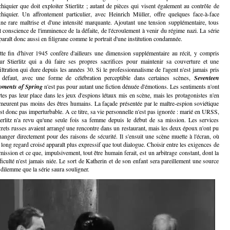
échiquier que doit exploiter Stierlitz ; autant de pièces qui visent également au contrôle de
échiquier. Un affrontement particulier, avec Heinrich Müller, offre quelques face-à-face
une rare maîtrise et d'une intensité marquante. Ajoutant une tension supplémentaire, tous
t conscience de l'imminence de la défaite, de l'écroulement à venir du régime nazi. La série
paraît donc aussi en filigrane comme le portrait d'une institution condamnée.
tte fin d'hiver 1945 confère d'ailleurs une dimension supplémentaire au récit, y compris
ur Stierlitz qui a dû faire ses propres sacrifices pour maintenir sa couverture et une
filtration qui dure depuis les années 30. Si le professionnalisme de l'agent n'est jamais pris
 défaut, avec une forme de célébration perceptible dans certaines scènes,
Seventeen
ments of Spring
n'est pas pour autant une fiction dénuée d'émotions. Les sentiments n'ont
rtes pas leur place dans les jeux d'espions létaux mis en scène, mais les protagonistes n'en
meurent pas moins des êtres humains. La façade présentée par le maître-espion soviétique
est donc pas imperturbable. A ce titre, sa vie personnelle n'est pas ignorée : marié en URSS,
ierlitz n'a revu qu'une seule fois sa femme depuis le début de sa mission. Les services
crets russes avaient arrangé une rencontre dans un restaurant, mais les deux époux n'ont pu
hanger directement pour des raisons de sécurité. Il s'ensuit une scène muette à l'écran, où
 long regard croisé apparaît plus expressif que tout dialogue. Choisir entre les exigences de
 mission et ce que, impulsivement, tout être humain ferait, est un arbitrage constant, dont la
fficulté n'est jamais niée. Le sort de Katherin et de son enfant sera pareillement une source
 dilemme que la série saura souligner.