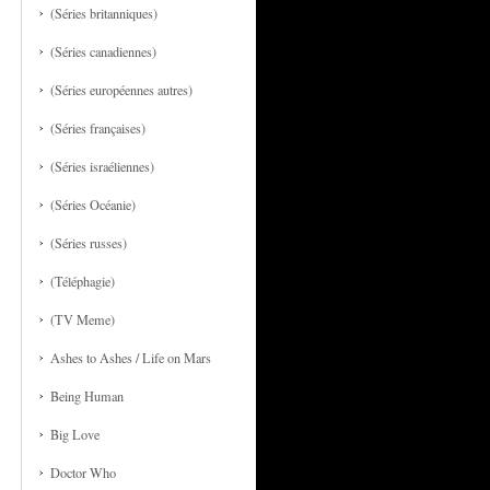
(Séries britanniques)
(Séries canadiennes)
(Séries européennes autres)
(Séries françaises)
(Séries israéliennes)
(Séries Océanie)
(Séries russes)
(Téléphagie)
(TV Meme)
Ashes to Ashes / Life on Mars
Being Human
Big Love
Doctor Who