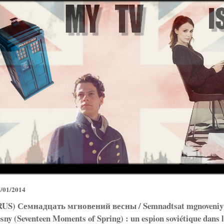
/01/2014
RUS) Семнадцать мгновений весны / Semnadtsat mgnoveniy
esny (Seventeen Moments of Spring) : un espion soviétique dans l