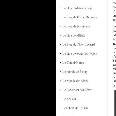
l'
l'
Le blog d'Alain Carraze
d'
on
Le Blog de Karin (Dramas)
ap
Le Blog de la Sorcière
Ce
po
in
Le blog de Milady
en
Mo
Le Blog de Thierry Attard
ce
de
Le blog de toutes les fictions
n'
St
Le Coin d'Oniros
se
éc
Le monde de Benny
un
la
Le Monde des séries
di
de
Le Parlement des Rêves
Le Veilleur
Les choix de Trillian