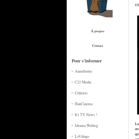
c
À propos
Contact
Pour s'informer
AnnuSeries
C21 Media
Critictoo
HanCinema
It's TV News !
La
Jdrama Weblog
au
qu
LeVillage
so