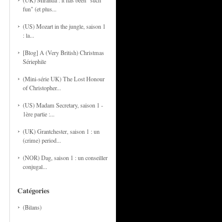
(UK) Miranda : it has been "such
fun" (et plus...
(US) Mozart in the jungle, saison 1
: la...
[Blog] A (Very British) Christmas
Sériephile
(Mini-série UK) The Lost Honour
of Christopher...
(US) Madam Secretary, saison 1 -
1ère partie :...
(UK) Grantchester, saison 1 : un
(crime) period...
(NOR) Dag, saison 1 : un conseiller
conjugal...
Catégories
(Bilans)