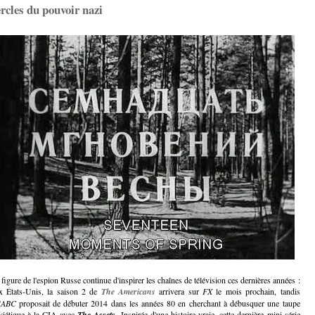
ercles du pouvoir nazi
 figure de l'espion Russe continue d'inspirer les chaînes de télévision ces dernières années :
x États-Unis, la saison 2 de
The Americans
arrivera sur
FX
le mois prochain, tandis
'
ABC
proposait de débuter 2014 dans les années 80 en cherchant à débusquer une taupe
viétique à la CIA avec
The Assets
. Inspirée d'une histoire vraie, cette dernière mini-série