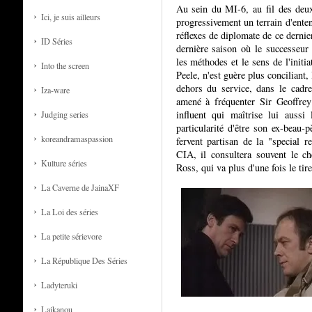
Au sein du MI-6, au fil des deu
Ici, je suis ailleurs
progressivement un terrain d'ente
réflexes de diplomate de ce dernie
ID Séries
dernière saison où le successeu
les méthodes et le sens de l'initi
Into the screen
Peele, n'est guère plus conciliant
dehors du service, dans le cadre
Iza-ware
amené à fréquenter Sir Geoffrey
influent qui maîtrise lui aussi
Judging series
particularité d'être son ex-beau-p
koreandramaspassion
fervent partisan de la "special r
CIA, il consultera souvent le ch
Kulture séries
Ross, qui va plus d'une fois le tire
La Caverne de JainaXF
La Loi des séries
La petite sérievore
La République Des Séries
Ladyteruki
Laikanou