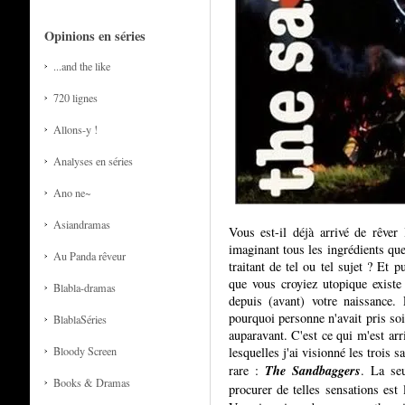
Opinions en séries
...and the like
720 lignes
Allons-y !
Analyses en séries
Ano ne~
Asiandramas
Vous est-il déjà arrivé de rêver
imaginant tous les ingrédients que
Au Panda rêveur
traitant de tel ou tel sujet ? Et 
que vous croyiez utopique existe 
Blabla-dramas
depuis (avant) votre naissance.
pourquoi personne n'avait pris soi
BlablaSéries
auparavant. C'est ce qui m'est ar
lesquelles j'ai visionné les trois 
Bloody Screen
The Sandbaggers
rare :
. La se
Books & Dramas
procurer de telles sensations est