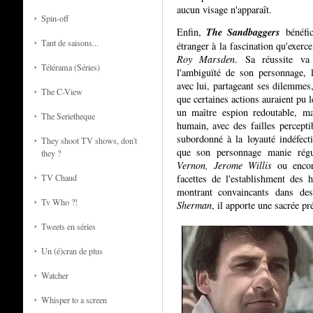
aucun visage n'apparaît.
Spin-off
The Sandbaggers
Enfin,
bénéfic
Tant de saisons...
étranger à la fascination qu'exerce
Roy Marsden
. Sa réussite va
Télérama (Séries)
l'ambiguïté de son personnage, 
avec lui, partageant ses dilemmes
The C-View
que certaines actions auraient pu l
un maître espion redoutable, ma
The Serietheque
humain, avec des failles percept
subordonné à la loyauté indéfectib
They shoot TV shows, don't
que son personnage manie rég
they ?
Vernon, Jerome Willis
ou enco
facettes de l'establishment des 
TV Chaud
montrant convaincants dans des
Tv Who ?!
Sherman
, il apporte une sacrée pr
Tweets en séries
Un (é)cran de plus
Watcher
Whisper to a screen