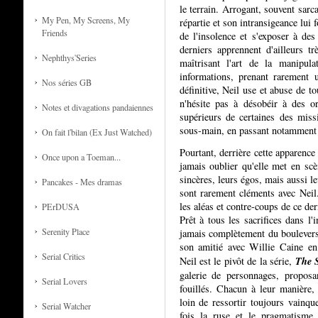
le terrain. Arrogant, souvent sarca
My Pen, My Screens, My
répartie et son intransigeance lui 
Friends
de l'insolence et s'exposer à des
derniers apprennent d'ailleurs t
Nephthys'Series
maîtrisant l'art de la manipula
informations, prenant rarement
Nos séries GB
définitive, Neil use et abuse de to
n'hésite pas à désobéir à des o
Notes et divagations pandaiennes
supérieurs de certaines des missi
sous-main, en passant notamment 
On fait l'bilan (Ex Just Watched)
Pourtant, derrière cette apparence 
Once upon a Toeman...
jamais oublier qu'elle met en sc
sincères, leurs égos, mais aussi le
Pancakes - Mes dramas
sont rarement cléments avec Neil.
les aléas et contre-coups de ce de
PErDUSA
Prêt à tous les sacrifices dans l'
Serenity Place
jamais complètement du bouleversa
son amitié avec Willie Caine en 
Serial Critics
The 
Neil est le pivôt de la série,
galerie de personnages, proposa
Serial Lovers
fouillés. Chacun à leur manière, 
loin de ressortir toujours vainque
Serial Watcher
fois la ruse et le pragmatisme