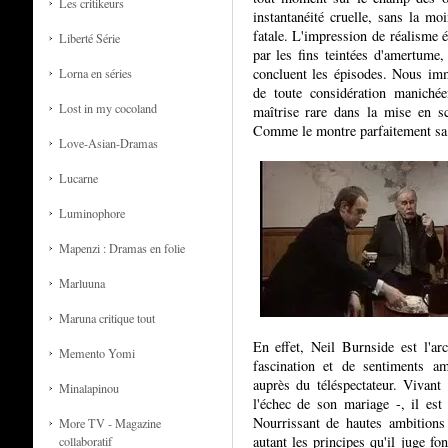
Les critikeurs
instantanéité cruelle, sans la mo
fatale. L'impression de réalisme 
Liberté Série
par les fins teintées d'amertume, 
concluent les épisodes. Nous imm
Lorna en séries
de toute considération manichée
Lost in my cocoland
maîtrise rare dans la mise en s
Comme le montre parfaitement sa f
Love-Asian-Dramas
Lucarne
Luminophore
Mapenzi : Dramas en folie
Marluuna
Maruna critique tout
En effet, Neil Burnside est l'ar
Memento Yomi
fascination et de sentiments am
auprès du téléspectateur. Vivan
Minalapinou
l'échec de son mariage -, il est 
Nourrissant de hautes ambitions
More TV - Magazine
autant les principes qu'il juge 
collaboratif