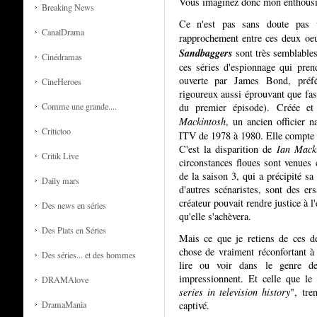
Vous imaginez donc mon enthous
Breaking News
Ce n'est pas sans doute pas u
CanalDrama
rapprochement entre ces deux oeu
Sandbaggers
sont très semblables
Cinédramas
ces séries d'espionnage qui prend
ouverte par James Bond, préf
CineHeroes
rigoureux aussi éprouvant que fasci
du premier épisode). Créée et
Comme une grande....
Mackintosh
, un ancien officier 
Critictoo
ITV de 1978 à 1980. Elle compte t
C'est la disparition de
Ian Mack
Critik Live
circonstances floues sont venues c
de la saison 3, qui a précipité sa 
Daily mars
d'autres scénaristes, sont des e
créateur pouvait rendre justice à l
Des news en séries
qu'elle s'achèvera.
Des Plats en Séries
Mais ce que je retiens de ces de
chose de vraiment réconfortant à 
Des séries... et des hommes
lire ou voir dans le genre d
impressionnent. Et celle que le
DRAMAlove
series in television history
", t
re
captivé.
DramaMania