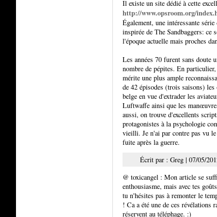
Il existe un site dédié à cette exce
http://www.opsroom.org/index.
Également, une intéressante séri
inspirée de The Sandbaggers: ce so
l'époque actuelle mais proches dan
Les années 70 furent sans doute un 
nombre de pépites. En particulier
mérite une plus ample reconnaissan
de 42 épisodes (trois saisons) les
belge en vue d'extrader les aviateur
Luftwaffe ainsi que les manœuvres 
aussi, on trouve d'excellents scrip
protagonistes à la psychologie com
vieilli. Je n'ai par contre pas vu l
fuite après la guerre.
Écrit par : Greg | 07/05/201
@ toxicangel : Mon article se suf
enthousiasme, mais avec tes goûts,
tu n'hésites pas à remonter le temp
! Ca a été une de ces révélations ra
réservent au téléphage. :)