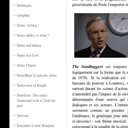
persévérante de Peele l'emporter et
Sérialogies
seriephile
Séries : le blog !
Series addict, so what ?
Séries and fantasy
Series Are Cool
Séries Chéries
The Sandbaggers
est toujours 
logiquement sur la forme que la sé
SériesBuzz | L'actu des séries
de 1978). Si la réalisation est
bureaux de pouvoir à Londres), sa
Seriesverse of Knight
surtout durant les scènes d'actio
n'amoindrit pas l'impact de la séri
SérieTech - Des séries
déterminante d'une oeuvre qui 
(beaucoup) et de la Tech (un
dialogues et ses acteurs. L'inten
peu)
savourent comme au premier 
l'ambiance, le générique joue adm
Sérivore
ci-dessous) : son thème musical, 
Souvenirs à venir (Katzina)
correspond à la tonalité de la séri