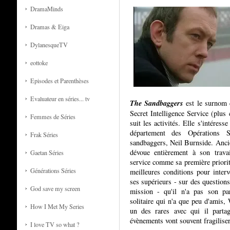
DramaMinds
Dramas & Eiga
DylanesqueTV
eottoke
Episodes et Parenthèses
Evaluateur en séries... tv
The Sandbaggers
est le surnom d
Secret Intelligence Service (plu
Femmes de Séries
suit les activités. Elle s'intéress
département des Opérations S
Frak Séries
sandbaggers, Neil Burnside. Ancie
dévoue entièrement à son travai
Gaetan Séries
service comme sa première priorité
Générations Séries
meilleures conditions pour interv
ses supérieurs - sur des questio
God save my screen
mission - qu'il n'a pas son pa
solitaire qui n'a que peu d'amis,
How I Met My Series
un des rares avec qui il parta
évènements vont souvent fragiliser
I love TV so what ?