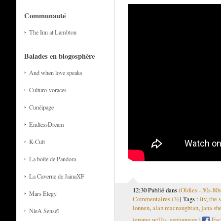
Communauté
The Inn at Lambton
Balades en blogosphère
And when love speaks
Culturo-voraces
Cunéipage
EndlessDream
K-Cult
La boîte de Pandora
La Caverne de JainaXF
12:30 Publié dans
(Oldies - 50s-80s
Mars Elegy
Commentaires (3)
| Tags :
itv
,
the 
lonnen
,
alan macnaughtan
,
jana sh
NieA Senseï
jerome willis
,
espionnage
|
Fac