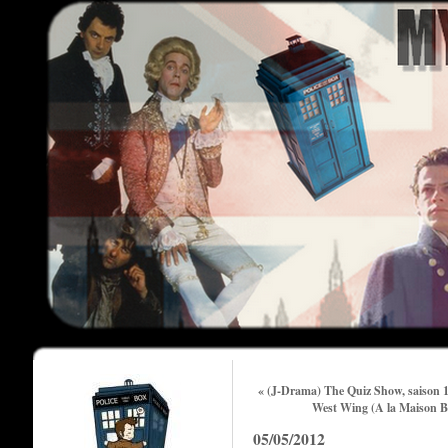
« (J-Drama) The Quiz Show, saison 1 :
West Wing (A la Maison Bla
05/05/2012