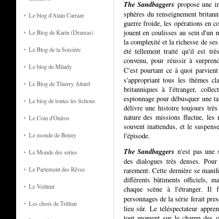
The Sandbaggers
propose une im
sphères du renseignement britann
Le blog d'Alain Carraze
guerre froide, les opérations en c
jouent en coulisses au sein d'un 
Le Blog de Karin (Dramas)
la complexité et la richesse de se
Le Blog de la Sorcière
été tellement traité qu'il est tr
convenu, pour réussir à surprendr
Le blog de Milady
C'est pourtant ce à quoi parvien
s'appropriant tous les thèmes cl
Le Blog de Thierry Attard
britanniques à l'étranger, coll
espionnage pour débusquer une ta
Le blog de toutes les fictions
délivre une histoire toujours trè
nature des missions fluctue, les 
Le Coin d'Oniros
souvent inattendus, et le suspens
Le monde de Benny
l'épisode.
The Sandbaggers
n'est pas une s
Le Monde des séries
des dialogues très denses. Pour
Le Parlement des Rêves
rarement. Cette dernière se manif
différents bâtiments officiels, 
Le Veilleur
chaque scène à l'étranger. Il 
personnages de la série ferait pre
Les choix de Trillian
lieu sûr. Le téléspectateur appr
tout moment sur le champ des op