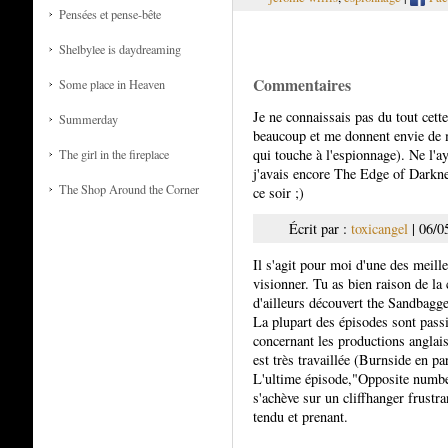
Pensées et pense-bête
Shelbylee is daydreaming
Commentaires
Some place in Heaven
Je ne connaissais pas du tout cette
Summerday
beaucoup et me donnent envie de m
qui touche à l'espionnage). Ne l'ay
The girl in the fireplace
j'avais encore The Edge of Darkne
The Shop Around the Corner
ce soir ;)
Écrit par :
toxicangel
| 06/0
Il s'agit pour moi d'une des meille
visionner. Tu as bien raison de la 
d'ailleurs découvert the Sandbagge
La plupart des épisodes sont pass
concernant les productions anglais
est très travaillée (Burnside en p
L'ultime épisode,"Opposite number
s'achève sur un cliffhanger frustra
tendu et prenant.