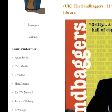
(UK) The Sandbaggers : If 
library.
À propos
Contact
Pour s'informer
AnnuSeries
C21 Media
Critictoo
HanCinema
It's TV News !
Jdrama Weblog
LeVillage