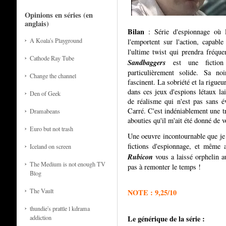
Opinions en séries (en
anglais)
Bilan
: Série d'espionnage où l
A Koala's Playground
l'emportent sur l'action, capab
l'ultime twist qui prendra fréqu
Cathode Ray Tube
Sandbaggers
est une fiction à
particulièrement solide.
Sa noi
Change the channel
fascinent.
La sobriété et la rigueu
dans ces jeux d'espions létaux lai
Den of Geek
de réalisme qui n'est pas sans 
Carré. C'est indéniablement une t
Dramabeans
abouties qu'il m'ait été donné de v
Euro but not trash
Une oeuvre incontournable que je 
fictions d'espionnage, et même 
Iceland on screen
Rubicon
vous a laissé orphelin a
The Medium is not enough TV
pas à remonter le temps !
Blog
The Vault
NOTE : 9,25/10
thundie's prattle l kdrama
Le générique de la série :
addiction