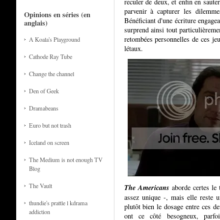
reculer de deux, et enfin en saute
parvenir à capturer les dilemme
Opinions en séries (en
Bénéficiant d'une écriture engagea
anglais)
surprend ainsi tout particulièreme
retombées personnelles de ces je
A Koala's Playground
létaux.
Cathode Ray Tube
Change the channel
Den of Geek
Dramabeans
Euro but not trash
Iceland on screen
The Medium is not enough TV
Blog
The Vault
The Americans
aborde certes le 
assez unique -, mais elle reste u
thundie's prattle l kdrama
plutôt bien le dosage entre ces 
addiction
ont ce côté besogneux, parfoi