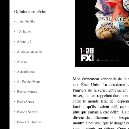
Opinions en séries
...and the like
720 lignes
Allons-y !
Analyses en séries
Ano ne~
Asiandramas
Mon événement sériephile de la s
Au Panda rêveur
aux États-Unis. La deuxième sa
l'univers de la série, entremêlan
Blabla-dramas
briser, tout en rappelant durement
entre le monde létal de l'espion
BlablaSéries
familial qu'ils avaient créé, ce f
plus que jamais à être défini. La 
Bloody Screen
directe des dilemmes sur lesque
Books & Dramas
montre à nouveau que le danger es
sans prévenir au détour d'une