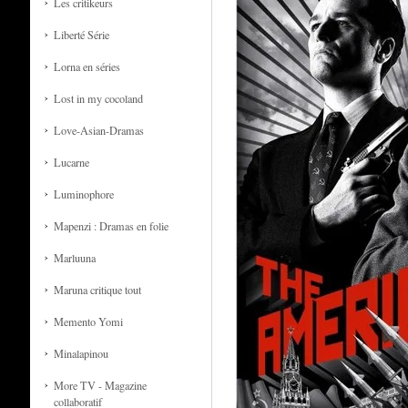
Les critikeurs
Liberté Série
Lorna en séries
Lost in my cocoland
Love-Asian-Dramas
Lucarne
Luminophore
Mapenzi : Dramas en folie
Marluuna
Maruna critique tout
Memento Yomi
Minalapinou
More TV - Magazine
collaboratif