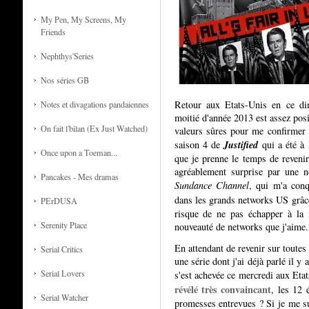
My Pen, My Screens, My
Friends
Nephthys'Series
Nos séries GB
Retour aux Etats-Unis en ce dim
Notes et divagations pandaiennes
moitié d'année 2013 est assez posit
On fait l'bilan (Ex Just Watched)
valeurs sûres pour me confirmer t
Justified
saison 4 de
qui a été à 
Once upon a Toeman...
que je prenne le temps de revenir
agréablement surprise par une n
Pancakes - Mes dramas
Sundance Channel
, qui m'a con
dans les grands networks US grâ
PErDUSA
risque de ne pas échapper à la 
Serenity Place
nouveauté de networks que j'aime..
En attendant de revenir sur toutes 
Serial Critics
une série dont j'ai déjà parlé il y
Serial Lovers
s'est achevée ce mercredi aux Eta
révélé très convaincant
, les 12 
Serial Watcher
promesses entrevues ? Si je me sui