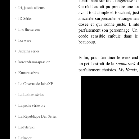
l'entraînant sur une dangereuse pe
Ce récit aurait pu prendre une tou
Ici, je suis ailleurs
avant tout simple et touchant, jus
sincérité surprenante, étrangemen
ID Séries
dosée et qui sonne juste. L'int
Into the screen
parfaitement son personnage. Un é
corde sensible enfouie dans le
Iza-ware
beaucoup.
Judging series
Enfin, pour terminer le week-end 
koreandramaspassion
un petit extrait de la
soundtrack
d
parfaitement choisies.
My Hands
,
Kulture séries
La Caverne de JainaXF
La Loi des séries
La petite sérievore
La République Des Séries
Ladyteruki
Laikanou