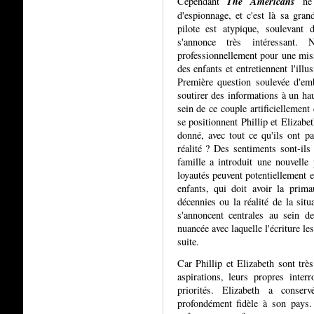
The Americans
Cependant
ne 
d'espionnage, et c'est là sa gran
pilote est atypique, soulevant 
s'annonce très intéressant.
professionnellement pour une miss
des enfants et entretiennent l'illu
Première question soulevée d'em
soutirer des informations à un hau
sein de ce couple artificiellement
se positionnent Phillip et Elizabe
donné, avec tout ce qu'ils ont pa
réalité ? Des sentiments sont-il
famille a introduit une nouvelle
loyautés peuvent potentiellement en
enfants, qui doit avoir la prim
décennies ou la réalité de la sit
s'annoncent centrales au sein de
nuancée avec laquelle l'écriture le
suite.
Car Phillip et Elizabeth sont trè
aspirations, leurs propres inter
priorités. Elizabeth a conser
profondément fidèle à son pays