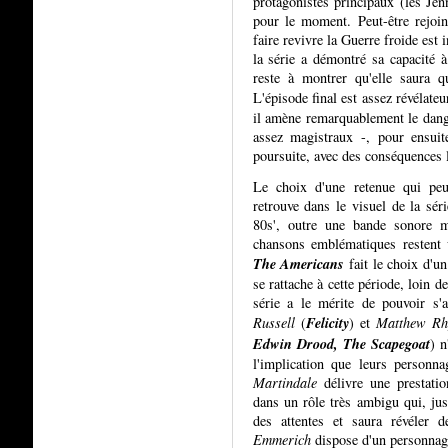
protagonistes principaux (les Je
pour le moment. Peut-être rejoint
faire revivre la Guerre froide est 
la série a démontré sa capacité à 
reste à montrer qu'elle saura qu
L'épisode final est assez révélateu
il amène remarquablement le dange
assez magistraux -, pour ensuit
poursuite, avec des conséquences l
Le choix d'une retenue qui peu
retrouve dans le visuel de la sé
80s', outre une bande sonore m
chansons emblématiques restent 
The Americans
fait le choix d'un
se rattache à cette période, loin d
série a le mérite de pouvoir s'
Felicity
Russell
(
) et
Matthew Rh
Edwin Drood, The Scapegoat
) n
l'implication que leurs personn
Martindale
délivre une prestati
dans un rôle très ambigu qui, jus
des attentes et saura révéler 
Emmerich
dispose d'un personnage