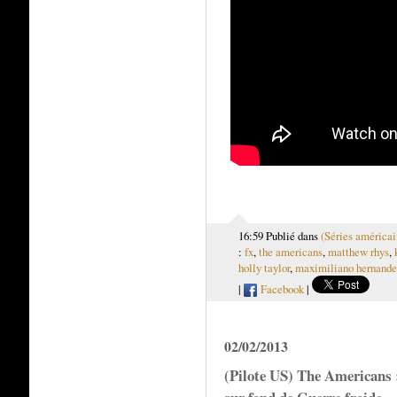
16:59 Publié dans
(Séries américai
:
fx
,
the americans
,
matthew rhys
,
holly taylor
,
maximiliano hernande
|
Facebook
|
02/02/2013
(Pilote US) The Americans : 