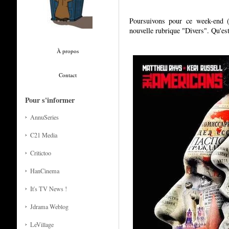
Poursuivons pour ce week-end (e
nouvelle rubrique "Divers". Qu'es
À propos
Contact
Pour s'informer
AnnuSeries
C21 Media
Critictoo
HanCinema
It's TV News !
Jdrama Weblog
LeVillage