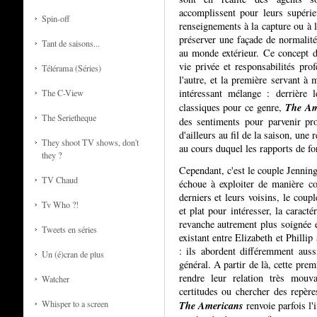
accomplissent pour leurs supérie
Spin-off
renseignements à la capture ou à l'
préserver une façade de normalit
Tant de saisons...
au monde extérieur. Ce concept 
vie privée et responsabilités pro
Télérama (Séries)
l'autre, et la première servant à
intéressant mélange : derrière 
The C-View
The Am
classiques pour ce genre,
The Serietheque
des sentiments pour parvenir pro
d'ailleurs au fil de la saison, une
They shoot TV shows, don't
au cours duquel les rapports de for
they ?
Cependant, c'est le couple Jennings
TV Chaud
échoue à exploiter de manière con
derniers et leurs voisins, le coupl
Tv Who ?!
et plat pour intéresser, la caract
revanche autrement plus soignée et
Tweets en séries
existant entre Elizabeth et Phillip
: ils abordent différemment aus
Un (é)cran de plus
général. A partir de là, cette pre
rendre leur relation très mouv
Watcher
certitudes ou chercher des repère
The Americans
Whisper to a screen
renvoie parfois l'