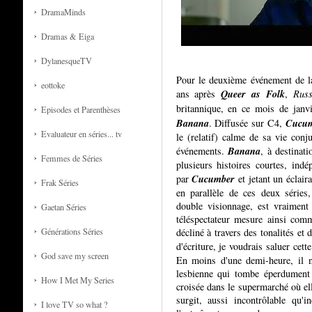
DramaMinds
Dramas & Eiga
DylanesqueTV
Pour le deuxième événement de la
eottoke
Queer as Folk
ans après
,
Russ
britannique, en ce mois de janv
Episodes et Parenthèses
Banana
Cucu
. Diffusée sur C4,
Evaluateur en séries... tv
le (relatif) calme de sa vie conj
Banana
événements.
, à destinat
Femmes de Séries
plusieurs histoires courtes, indé
Cucumber
par
et jetant un éclair
Frak Séries
en parallèle de ces deux séries
double visionnage, est vraiment 
Gaetan Séries
téléspectateur mesure ainsi com
Générations Séries
décliné à travers des tonalités et 
d'écriture, je voudrais saluer ce
God save my screen
En moins d'une demi-heure, il no
lesbienne qui tombe éperdumen
How I Met My Series
croisée dans le supermarché où ell
surgit, aussi incontrôlable qu'
I love TV so what ?