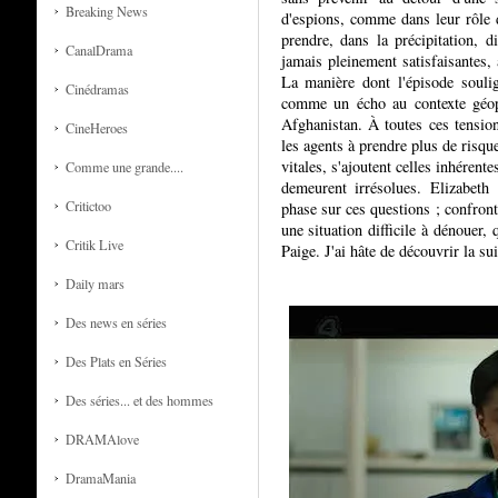
Breaking News
d'espions, comme dans leur rôle d
prendre, dans la précipitation, d
CanalDrama
jamais pleinement satisfaisantes, 
La manière dont l'épisode soulig
Cinédramas
comme un écho au contexte géop
Afghanistan. À toutes ces tension
CineHeroes
les agents à prendre plus de risqu
vitales, s'ajoutent celles inhérent
Comme une grande....
demeurent irrésolues. Elizabeth
Critictoo
phase sur ces questions ; confront
une situation difficile à dénouer
Critik Live
Paige. J'ai hâte de découvrir la sui
Daily mars
Des news en séries
Des Plats en Séries
Des séries... et des hommes
DRAMAlove
DramaMania