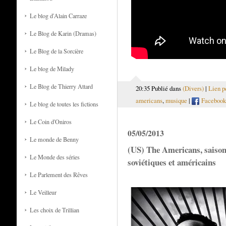
Le blog d'Alain Carraze
Le Blog de Karin (Dramas)
Le Blog de la Sorcière
Le blog de Milady
Le Blog de Thierry Attard
20:35 Publié dans
(Divers)
|
Lien p
americans
,
musique
|
Facebook
Le blog de toutes les fictions
Le Coin d'Oniros
05/05/2013
Le monde de Benny
(US) The Americans, saison 
Le Monde des séries
soviétiques et américains
Le Parlement des Rêves
Le Veilleur
Les choix de Trillian