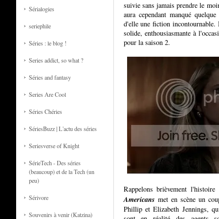
suivie sans jamais prendre le moin
Sérialogies
aura cependant manqué quelque c
d'elle une fiction incontournable.
seriephile
solide, enthousiasmante à l'occas
pour la saison 2.
Séries : le blog !
Series addict, so what ?
Séries and fantasy
Series Are Cool
Séries Chéries
SériesBuzz | L'actu des séries
Seriesverse of Knight
SérieTech - Des séries
(beaucoup) et de la Tech (un
peu)
Rappelons brièvement l'histoir
Sérivore
Americans
met en scène un coup
Phillip et Elizabeth Jennings, qu
Souvenirs à venir (Katzina)
sont en réalité des agents sov