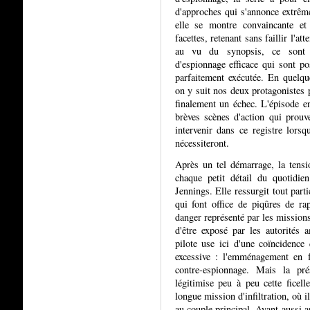
d'approches qui s'annonce extrêm
elle se montre convaincante et
facettes, retenant sans faillir l'a
au vu du synopsis, ce sont d
d'espionnage efficace qui sont p
parfaitement exécutée. En quelque
on y suit nos deux protagonistes 
finalement un échec. L'épisode e
brèves scènes d'action qui prouve
intervenir dans ce registre lors
nécessiteront.
Après un tel démarrage, la tensio
chaque petit détail du quotidien
Jennings. Elle ressurgit tout par
qui font office de piqûres de ra
danger représenté par les missions 
d'être exposé par les autorités 
pilote use ici d'une coïncidenc
excessive : l'emménagement en 
contre-espionnage. Mais la pré
légitimise peu à peu cette ficel
longue mission d'infiltration, où il
au couple principal. Ayant aussi
ap