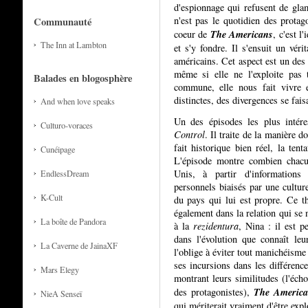
d'espionnage qui refusent de glam
n'est pas le quotidien des protag
Communauté
The Americans
coeur de
, c'est l
The Inn at Lambton
et s'y fondre. Il s'ensuit un véri
américains. Cet aspect est un des 
même si elle ne l'exploite pas 
Balades en blogosphère
commune, elle nous fait vivre e
distinctes, des divergences se fa
And when love speaks
Un des épisodes les plus intére
Culturo-voraces
Control
. Il traite de la manière d
fait historique bien réel, la tent
Cunéipage
L'épisode montre combien chacun
Unis, à partir d'informations 
EndlessDream
personnels biaisés par une cultu
K-Cult
du pays qui lui est propre. Ce t
également dans la relation qui se 
La boîte de Pandora
à la
rezidentura
, Nina : il est p
dans l'évolution que connaît leu
La Caverne de JainaXF
l'oblige à éviter tout manichéism
ses incursions dans les différenc
Mars Elegy
montrant leurs similitudes (l'éch
The America
des protagonistes),
NieA Senseï
qui mériterait vraiment d'être expl