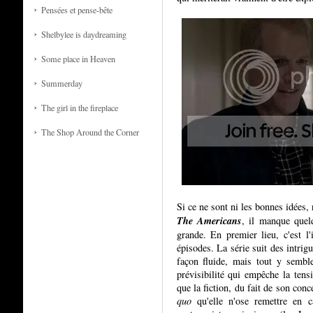
Pensées et pense-bête
Shelbylee is daydreaming
Some place in Heaven
Summerday
The girl in the fireplace
The Shop Around the Corner
Si ce ne sont ni les bonnes idées, 
The Americans
, il manque quelq
grande. En premier lieu, c'est l
épisodes. La série suit des intrig
façon fluide, mais tout y semble
prévisibilité qui empêche la ten
que la fiction, du fait de son conc
quo
qu'elle n'ose remettre en c