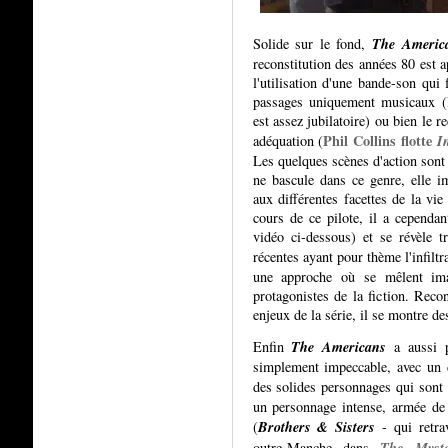
The Americ
Solide sur le fond,
reconstitution des années 80 est 
l'utilisation d'une bande-son qui 
passages uniquement musicaux (l
est assez jubilatoire) ou bien le 
Phil Collins flotte
I
adéquation (
Les quelques scènes d'action sont 
ne bascule dans ce genre, elle i
aux différentes facettes de la vie
cours de ce pilote, il a cependant
vidéo ci-dessous) et se révèle tr
récentes ayant pour thème l'infiltr
une approche où se mêlent imag
protagonistes de la fiction. Rec
enjeux de la série, il se montre de
The Americans
Enfin
a aussi p
simplement impeccable, avec un du
des solides personnages qui sont 
un personnage intense, armée de
Brothers & Sisters
(
- qui retra
The Myst
outre-Manche dans