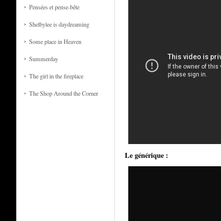
Pensées et pense-bête
Shelbylee is daydreaming
Some place in Heaven
Summerday
The girl in the fireplace
The Shop Around the Corner
Le générique :