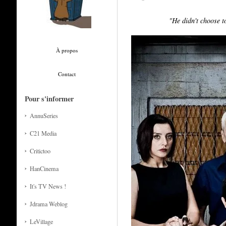
"He didn't choose t
À propos
Contact
Pour s'informer
AnnuSeries
C21 Media
Critictoo
HanCinema
It's TV News !
Jdrama Weblog
LeVillage