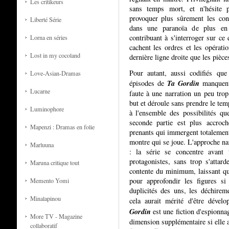
Les critikeurs
sans temps mort, et n'hésite 
provoquer plus sûrement les con
Liberté Série
dans une paranoïa de plus en
contribuant à s'interroger sur ce
Lorna en séries
cachent les ordres et les opérat
Lost in my cocoland
dernière ligne droite que les pièc
Pour autant, aussi codifiés que
Love-Asian-Dramas
Ta Gordin
épisodes de
manquent 
Lucarne
faute à une narration un peu trop
but et déroule sans prendre le tem
Luminophore
à l'ensemble des possibilités qu
seconde partie est plus accroch
Mapenzi : Dramas en folie
prenants qui immergent totalement 
montre qui se joue. L'approche nar
Marluuna
: la série se concentre avant 
protagonistes, sans trop s'attard
Maruna critique tout
contente du minimum, laissant que
pour approfondir les figures si
Memento Yomi
duplicités des uns, les déchirem
Minalapinou
cela aurait mérité d'être dével
Gordin
est une fiction d'espionnag
More TV - Magazine
dimension supplémentaire si elle av
collaboratif