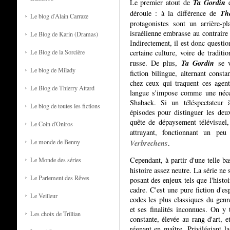
Ta Gordin
Le premier atout de
e
Th
déroule : à la différence de
Le blog d'Alain Carraze
protagonistes sont un arrière-pla
israélienne embrasse au contraire
Le Blog de Karin (Dramas)
Indirectement, il est donc questio
Le Blog de la Sorcière
certaine culture, voire de tradi
Ta Gordin
russe. De plus,
se vi
Le blog de Milady
fiction bilingue, alternant cons
chez ceux qui traquent ces agent
Le Blog de Thierry Attard
langue s'impose comme une néces
Shaback. Si un téléspectateur à
Le blog de toutes les fictions
épisodes pour distinguer les deu
quête de dépaysement télévisuel,
Le Coin d'Oniros
attrayant, fonctionnant un pe
Le monde de Benny
Verbrechens
.
Cependant, à partir d'une telle b
Le Monde des séries
histoire assez neutre. La série ne 
Le Parlement des Rêves
posant des enjeux tels que l'histo
cadre. C'est une pure fiction d'e
Le Veilleur
codes les plus classiques du genre
et ses finalités inconnues. On y t
Les choix de Trillian
constante, élevée au rang d'art, e
régnant en maître. Privilégiant la 