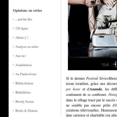
Opinions en séries
...and the like
720 lignes
Allons-y !
Analyses en séries
Ano ne~
Asiandramas
Au Panda rêveur
Si le dernier
Festival SériesMani
écran israélien, grâce aux décou
Blabla-dramas
per hour
Ananda
et d'
, les dif
BlablaSéries
Hatu
continuent de se confirmer.
dans le sillage tracé par le succès
Bloody Screen
ne semble pas encore prête d'ê
créations télévisuelles. Heureusem
Books & Dramas
âme curieuse et charitable (en plus