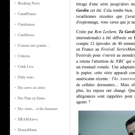
Breaking News
titrage d'une série jusqu'alors i
Gordin
cet été. Cela tombe bien, c
CanalDrama
israéliennes récentes que j'ava
d'espionnage, vous savez que je ne 
Cinédramas
Ta Gord
Créée par
Ron Leshem
,
CineHeroes
internationale) a été diffusée en
compte 12 épisodes de 40 minutes
Comme une grande....
en France au
Festival SeriesMan
Festivals pour s'ouvrir au monde).
Critictoo
a retenu l'attention de
NBC
qui en
un éventuel
remake
. Une adaptatio
Critik Live
le papier, cette série apparaît c
Daily mars
The America
américaine récente :
de cellules dormantes... Mais el
Des news en séries
plus, les enjeux ont changé. Que
allégeances sont rappelées pour
Des Plats en Séries
agents ?
Des séries... et des hommes
DRAMAlove
DramaMania