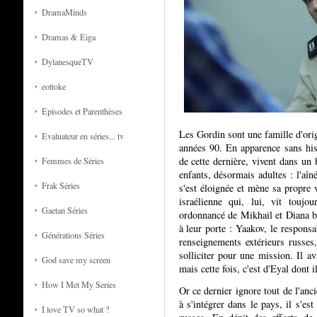
DramaMinds
Dramas & Eiga
DylanesqueTV
eottoke
Episodes et Parenthèses
Les Gordin sont une famille d'ori
Evaluateur en séries... tv
années 90. En apparence sans his
de cette dernière, vivent dans un 
Femmes de Séries
enfants, désormais adultes : l'aî
Frak Séries
s'est éloignée et mène sa propre 
israélienne qui, lui, vit toujo
Gaetan Séries
ordonnancé de Mikhail et Diana ba
à leur porte : Yaakov, le respons
Générations Séries
renseignements extérieurs russes
solliciter pour une mission. Il a
God save my screen
mais cette fois, c'est d'Eyal dont i
How I Met My Series
Or ce dernier ignore tout de l'anc
à s'intégrer dans le pays, il s'est
I love TV so what ?