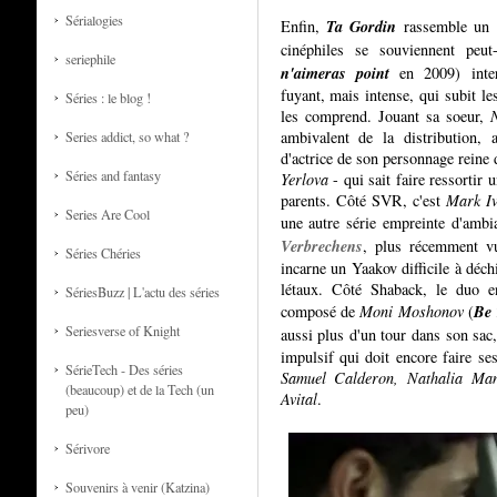
Sérialogies
Ta Gordin
Enfin,
rassemble un 
cinéphiles se souviennent peu
seriephile
n'aimeras point
en 2009) inter
fuyant, mais intense, qui subit l
Séries : le blog !
les comprend. Jouant sa soeur,
ambivalent de la distribution, 
Series addict, so what ?
d'actrice de son personnage reine
Séries and fantasy
Yerlova
- qui sait faire ressortir 
parents. Côté SVR, c'est
Mark Iv
Series Are Cool
une autre série empreinte d'ambi
Verbrechens
, plus récemment v
Séries Chéries
incarne un Yaakov difficile à déch
létaux. Côté Shaback, le duo e
SériesBuzz | L'actu des séries
Be 
composé de
Moni Moshonov
(
Seriesverse of Knight
aussi plus d'un tour dans son sac
impulsif qui doit encore faire s
SérieTech - Des séries
Samuel Calderon, Nathalia Man
(beaucoup) et de la Tech (un
Avital
.
peu)
Sérivore
Souvenirs à venir (Katzina)