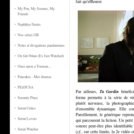
fait qu'effleurer.
My Pen, My Screens, My
Friends
Nephthys'Series
Nos séries GB
Notes et divagations pandaiennes
On fait l'bilan (Ex Just Watched)
Once upon a Toeman...
Pancakes - Mes dramas
PErDUSA
Ta Gordin
Par ailleurs,
bénéfici
forme permette à la série de vé
Serenity Place
plutôt nerveuse, la photographi
Serial Critics
d'ensemble dynamique. Elle cor
Pareillement, le générique repren
Serial Lovers
qui parcourent la fiction. Un peti
sonore peut-être plus identifiable
Serial Watcher
(
cf.
, sur cette limite, la 2e vidéo