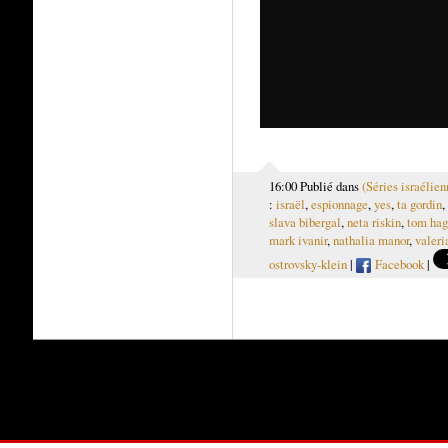
16:00 Publié dans
(Séries israélien
:
israël
,
espionnage
,
yes
,
ta gordin
,
slava bibergal
,
neta riskin
,
tom hag
mark ivanir
,
nathalia manor
,
valeri
ostrovsky-klein
|
Facebook
|