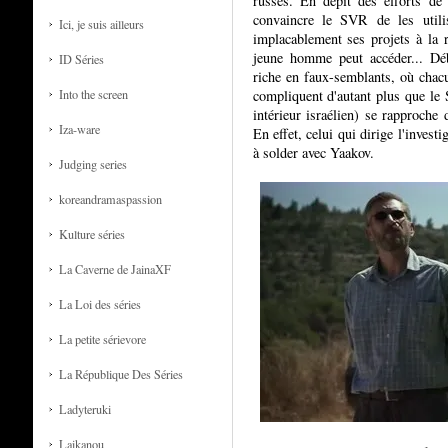
russes. En dépit des efforts de 
convaincre le SVR de les utili
Ici, je suis ailleurs
implacablement ses projets à la 
jeune homme peut accéder... Dé
ID Séries
riche en faux-semblants, où chacu
compliquent d'autant plus que le 
Into the screen
intérieur israélien) se rapproche
Iza-ware
En effet, celui qui dirige l'invest
à solder avec Yaakov.
Judging series
koreandramaspassion
Kulture séries
La Caverne de JainaXF
La Loi des séries
La petite sérievore
La République Des Séries
Ladyteruki
Laikanou