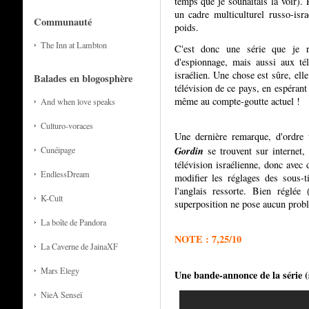
temps que je souhaitais la voir). 
un cadre multiculturel russo-isr
Communauté
poids.
The Inn at Lambton
C'est donc une série que je 
d'espionnage, mais aussi aux tél
israélien. Une chose est sûre, ell
Balades en blogosphère
télévision de ce pays, en espérant 
même au compte-goutte actuel !
And when love speaks
Culturo-voraces
Une dernière remarque, d'ordre 
Gordin
Cunéipage
se trouvent sur internet, 
télévision israélienne, donc avec 
EndlessDream
modifier les réglages des sous-
l'anglais ressorte. Bien réglée
K-Cult
superposition ne pose aucun probl
La boîte de Pandora
NOTE : 7,25/10
La Caverne de JainaXF
Mars Elegy
Une bande-annonce de la série (s
NieA Senseï