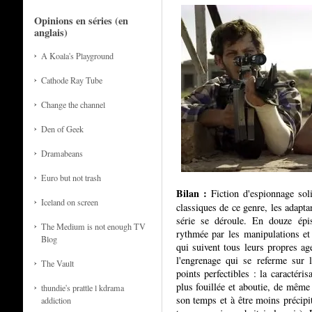
Opinions en séries (en
anglais)
A Koala's Playground
Cathode Ray Tube
Change the channel
Den of Geek
Dramabeans
Euro but not trash
Bilan :
Fiction d'espionnage sol
Iceland on screen
classiques de ce genre, les adapta
série se déroule. En douze épis
The Medium is not enough TV
rythmée par les manipulations et
Blog
qui suivent tous leurs propres age
l'engrenage qui se referme sur 
The Vault
points perfectibles : la caractéri
plus fouillée et aboutie, de même 
thundie's prattle l kdrama
son temps et à être moins précipit
addiction