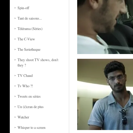
Spin-off
Tant de saisons...
Télérama (Séries)
The C-View
The Serietheque
They shoot TV shows, don't
they ?
TV Chaud
Tv Who ?!
Tweets en séries
Un (é)cran de plus
Watcher
Whisper to a screen