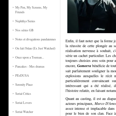
My Pen, My Screens, My
Friends
Nephthys'Series
Nos séries GB
Notes et divagations pandaiennes
Enfin, il faut noter que la forme 
la réussite de cette plongée au 
On fait l'bilan (Ex Just Watched)
réalisation nerveuse à souhait, c
série un cachet particulier. Les 
Once upon a Toeman...
toujours choisies avec soin pour 
Gomorra
encore,
bénéficie de to
Pancakes - Mes dramas
sait parfaitement souligner la mon
PErDUSA
explosions auxquelles le récit 
particulièrement convaincant s
Serenity Place
intéressant qui a été réalisé,
l'histoire relatée, en faisant nota
Serial Critics
Quant au casting, il est au diapa
Serial Lovers
acteurs principaux,
Marco D'Amo
assez intense et implacable dans 
Serial Watcher
pour le bien de son clan. Face 