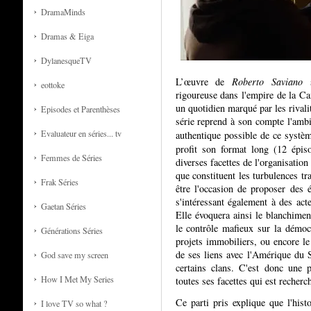
DramaMinds
Dramas & Eiga
DylanesqueTV
L’œuvre de
Roberto Saviano
s
eottoke
rigoureuse dans l'empire de la Ca
un quotidien marqué par les rivali
Episodes et Parenthèses
série reprend à son compte l'ambi
Evaluateur en séries... tv
authentique possible de ce systèm
profit son format long (12 épis
Femmes de Séries
diverses facettes de l'organisation 
que constituent les turbulences tr
Frak Séries
être l'occasion de proposer des 
s'intéressant également à des act
Gaetan Séries
Elle évoquera ainsi le blanchiment
le contrôle mafieux sur la démoc
Générations Séries
projets immobiliers, ou encore l
de ses liens avec l'Amérique du 
God save my screen
certains clans. C'est donc une 
How I Met My Series
toutes ses facettes qui est recherc
Ce parti pris explique que l'hist
I love TV so what ?