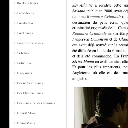
Breaking News
Sky Atlantic
a récidivé cette a
Saviano
, publié en 2006, avait d
CanalDrama
Romanzo Criminale
(comme
), 
destination du petit écran qu'
Cinédramas
criminalité organisée de la Camo
Romanzo Criminale
ne s'arrête p
CineHeroes
Francesca Comencini
et de
Claud
Comme une grande....
qui avait déjà œuvré sur la pre
été diffusée en Italie du 6 mai a
Critictoo
et déjà été commandée. En Franc
Séries Mania
en avril dernier, ell
Critik Live
Et pour les plus impatients, no
Angleterre, où elle est désorm
Daily mars
anglais)
.
Des news en séries
Des Plats en Séries
Des séries... et des hommes
DRAMAlove
DramaMania