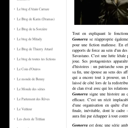
Le blog d'Alain Carraze
Le Blog de Karin (Dramas)
Le Blog de la Sorcière
Tout en expliquant le fonction
Gomorra
se réapproprie également
Le blog de Milady
pour une fiction mafieuse. En ef
Le Blog de Thierry Attard
rapports de force au sein d'un des
Savastano. C'est une lutte létale 
Le blog de toutes les fictions
joue. Ses protagonistes apparaît
d'histoires : un patriarche sous p
Le Coin d'Oniros
sa fin, une épouse au sens des affa
qui a encore tout à prouver, un 
Le monde de Benny
laissé de côté lors de la redistrib
de clan rival avec qui les relation
Le Monde des séries
Gomorra
signe une histoire au c
Le Parlement des Rêves
efficace. C'est un récit implaca
d'une organisation en quête d'u
Le Veilleur
finale, inévitable, dont le cadre
aura fini par échapper à tout contrô
Les choix de Trillian
Gomorra
est donc une série ambi