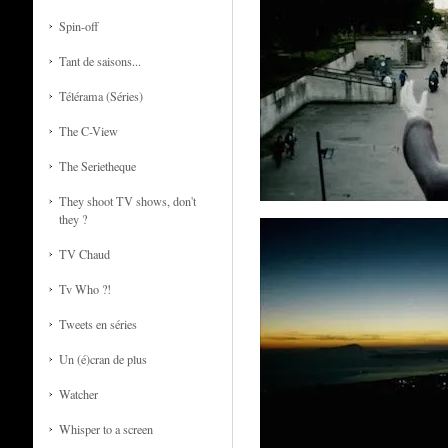
Spin-off
Tant de saisons...
Télérama (Séries)
The C-View
The Serietheque
They shoot TV shows, don't
they ?
TV Chaud
Tv Who ?!
Tweets en séries
Un (é)cran de plus
Watcher
Whisper to a screen