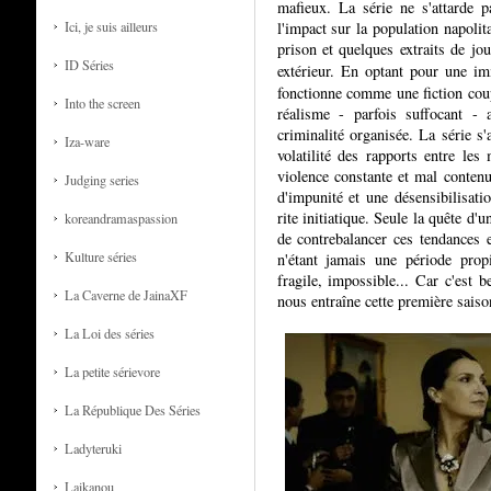
mafieux. La série ne s'attarde p
l'impact sur la population napoli
Ici, je suis ailleurs
prison et quelques extraits de jou
ID Séries
extérieur. En optant pour une i
fonctionne comme une fiction coup
Into the screen
réalisme - parfois suffocant - a
criminalité organisée. La série s'
Iza-ware
volatilité des rapports entre les
violence constante et mal conten
Judging series
d'impunité et une désensibilisati
rite initiatique. Seule la quête d
koreandramaspassion
de contrebalancer ces tendances e
Kulture séries
n'étant jamais une période prop
fragile, impossible... Car c'est 
La Caverne de JainaXF
nous entraîne cette première saiso
La Loi des séries
La petite sérievore
La République Des Séries
Ladyteruki
Laikanou