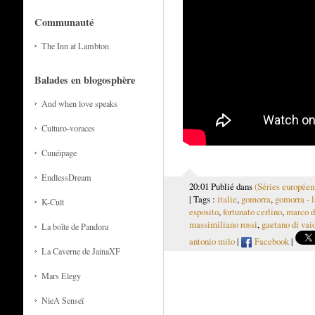
Communauté
The Inn at Lambton
Balades en blogosphère
And when love speaks
Culturo-voraces
Cunéipage
EndlessDream
20:01 Publié dans
(Séries européen
| Tags :
italie
,
gomorra
,
gomorra - l
K-Cult
esposito
,
fortunato cerlino
,
marco d
massimiliano rossi
,
gaetano di vai
La boîte de Pandora
antonio milo
|
Facebook
|
La Caverne de JainaXF
Mars Elegy
NieA Senseï