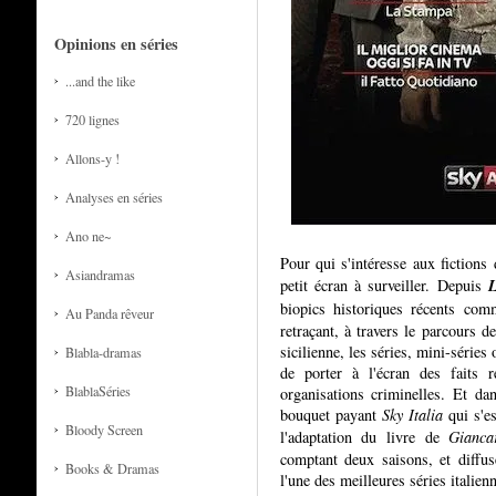
Opinions en séries
...and the like
720 lignes
Allons-y !
Analyses en séries
Ano ne~
Pour qui s'intéresse aux fictions 
Asiandramas
L
petit écran à surveiller. Depuis
biopics historiques récents co
Au Panda rêveur
retraçant, à travers le parcours 
sicilienne, les séries, mini-séries
Blabla-dramas
de porter à l'écran des faits 
BlablaSéries
organisations criminelles. Et dan
bouquet payant
Sky Italia
qui s'es
Bloody Screen
l'adaptation du livre de
Gianca
comptant deux saisons, et diffu
Books & Dramas
l'une des meilleures séries italien