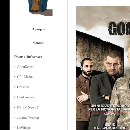
À propos
Contact
Pour s'informer
AnnuSeries
C21 Media
Critictoo
HanCinema
It's TV News !
Jdrama Weblog
LeVillage