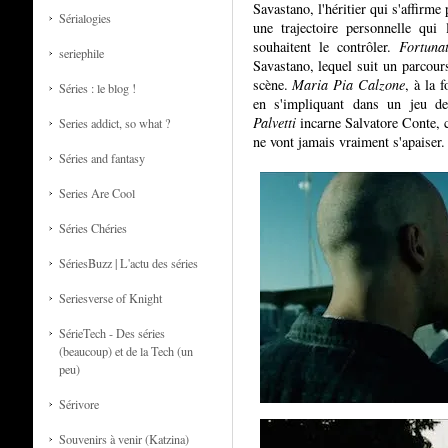
Savastano, l'héritier qui s'affirme
Sérialogies
une trajectoire personnelle qui
souhaitent le contrôler.
Fortuna
seriephile
Savastano, lequel suit un parcours
scène.
Maria Pia Calzone
, à la 
Séries : le blog !
en s'impliquant dans un jeu d
Palvetti
incarne Salvatore Conte, ch
Series addict, so what ?
ne vont jamais vraiment s'apaiser.
Séries and fantasy
Series Are Cool
Séries Chéries
SériesBuzz | L'actu des séries
Seriesverse of Knight
SérieTech - Des séries
(beaucoup) et de la Tech (un
peu)
Sérivore
Souvenirs à venir (Katzina)