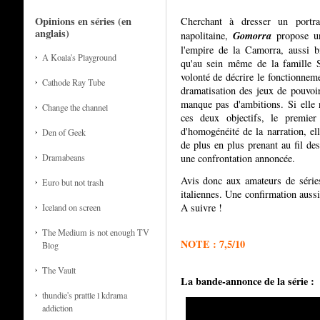
Opinions en séries (en
Cherchant à dresser un portra
anglais)
Gomorra
napolitaine,
propose un
l'empire de la Camorra, aussi bi
A Koala's Playground
qu'au sein même de la famille S
volonté de décrire le fonctionnem
Cathode Ray Tube
dramatisation des jeux de pouvoir 
manque pas d'ambitions. Si elle 
Change the channel
ces deux objectifs, le premier
d'homogénéité de la narration, ell
Den of Geek
de plus en plus prenant au fil des
Dramabeans
une confrontation annoncée.
Avis donc aux amateurs de séries
Euro but not trash
italiennes. Une confirmation auss
A suivre !
Iceland on screen
The Medium is not enough TV
NOTE : 7,5/10
Blog
The Vault
La bande-annonce de la série :
thundie's prattle l kdrama
addiction