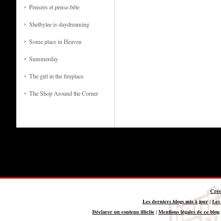
Pensées et pense-bête
Shelbylee is daydreaming
Some place in Heaven
Summerday
The girl in the fireplace
The Shop Around the Corner
Crée
Les derniers blogs mis à jour
Les
|
Déclarer un contenu illicite
Mentions légales de ce blog
|