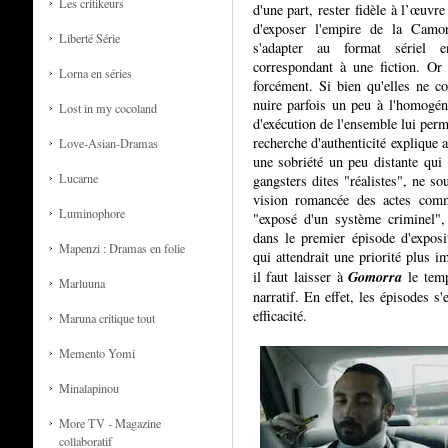
Les critikeurs
d'une part, rester fidèle à l’œuvr
d'exposer l'empire de la Camor
Liberté Série
s'adapter au format sériel 
correspondant à une fiction. Or
Lorna en séries
forcément. Si bien qu'elles ne co
nuire parfois un peu à l'homogéné
Lost in my cocoland
d'exécution de l'ensemble lui perm
recherche d'authenticité explique a
Love-Asian-Dramas
une sobriété un peu distante qui s
Lucarne
gangsters dites "réalistes", ne s
vision romancée des actes commi
Luminophore
"exposé d'un système criminel",
dans le premier épisode d'exposi
Mapenzi : Dramas en folie
qui attendrait une priorité plus i
Gomorra
il faut laisser à
le temp
Marluuna
narratif. En effet, les épisodes s
efficacité.
Maruna critique tout
Memento Yomi
Minalapinou
More TV - Magazine
collaboratif